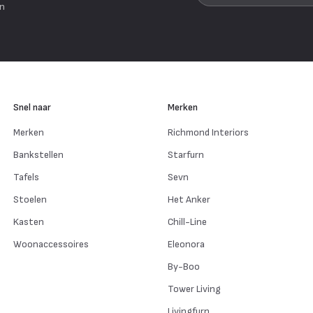
en
Snel naar
Merken
Merken
Richmond Interiors
Bankstellen
Starfurn
Tafels
Sevn
Stoelen
Het Anker
Kasten
Chill-Line
Woonaccessoires
Eleonora
By-Boo
Tower Living
Livingfurn