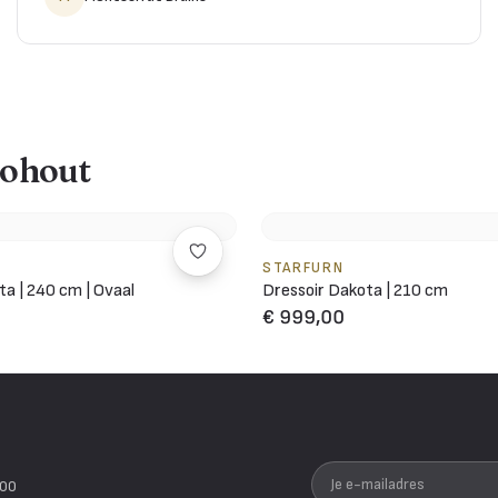
gohout
STARFURN
ta | 240 cm | Ovaal
Dressoir Dakota | 210 cm
€ 999,00
Je e-mailadres
200