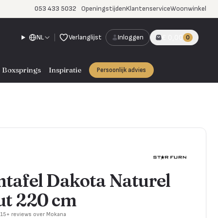
053 433 5032
Openingstijden
Klantenservice
Woonwinkel
NL
Verlanglijst
Inloggen
€ 0,00
0
Boxsprings
Inspiratie
Persoonlijk advies
afel Dakota Naturel
t 220 cm
715+ reviews over Mokana