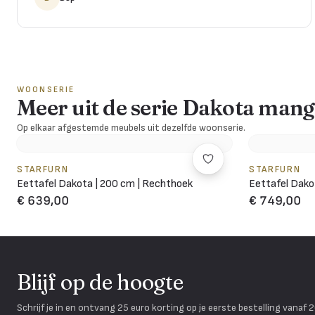
WOONSERIE
Meer uit de serie Dakota man
Op elkaar afgestemde meubels uit dezelfde woonserie.
STARFURN
STARFURN
Eettafel Dakota | 200 cm | Rechthoek
Eettafel Dako
€ 639,00
€ 749,00
Blijf op de hoogte
Schrijf je in en ontvang 25 euro korting op je eerste bestelling vanaf 