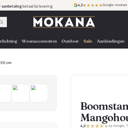
r aanbetaling
betaal bij levering
4,3
Google-reviews
mijnen
zonder rente
nst
door heel NL, BE en DE
rlichting
Woonaccessoires
Outdoor
Sale
Aanbiedingen
220 cm
Boomstamt
Mangohou
4,3
op Google, 