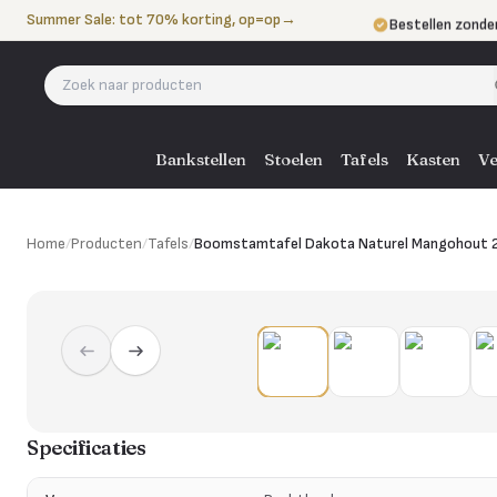
Naar de inhoud
Summer Sale: tot 70% korting, op=op
→
Bestellen zonde
Betalen in 3 ter
Eigen bezorgdie
Bankstellen
Stoelen
Tafels
Kasten
Ve
Home
/
Producten
/
Tafels
/
Boomstamtafel Dakota Naturel Mangohout 
Specificaties