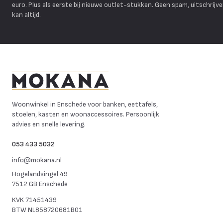
euro. Plus als eerste bij nieuwe outlet-stukken. Geen spam, uitschrijv
kan altijd.
Mokana Meubelen
Woonwinkel in Enschede voor banken, eettafels,
stoelen, kasten en woonaccessoires. Persoonlijk
advies en snelle levering.
053 433 5032
info@mokana.nl
Hogelandsingel 49
7512 GB Enschede
KVK
71451439
BTW
NL858720681B01