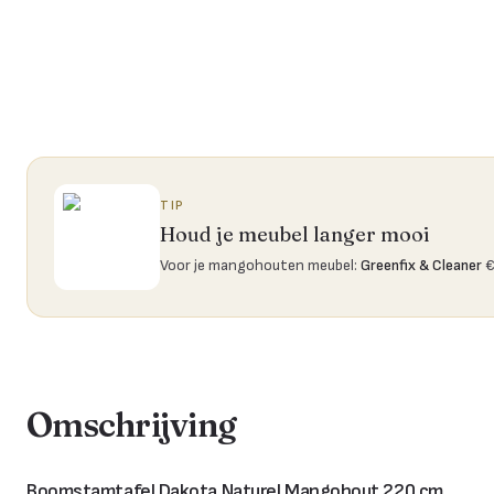
TIP
Houd je meubel langer mooi
Voor je mangohouten meubel
:
Greenfix & Cleaner
€
Omschrijving
Boomstamtafel Dakota Naturel Mangohout 220 cm