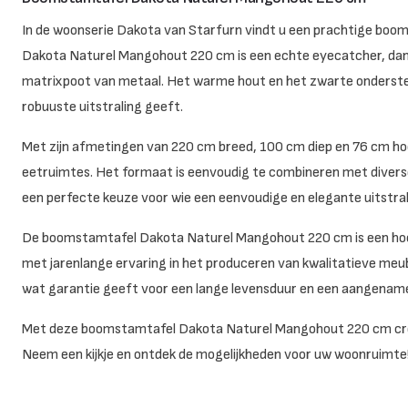
In de woonserie Dakota van Starfurn vindt u een prachtige boo
Dakota Naturel Mangohout 220 cm is een echte eyecatcher, dank
matrixpoot van metaal. Het warme hout en het zwarte onderstel
robuuste uitstraling geeft.
Met zijn afmetingen van 220 cm breed, 100 cm diep en 76 cm hoog
eetruimtes. Het formaat is eenvoudig te combineren met diverse i
een perfecte keuze voor wie een eenvoudige en elegante uitstral
De boomstamtafel Dakota Naturel Mangohout 220 cm is een hoo
met jarenlange ervaring in het produceren van kwalitatieve meub
wat garantie geeft voor een lange levensduur en een aangename
Met deze boomstamtafel Dakota Naturel Mangohout 220 cm creëe
Neem een kijkje en ontdek de mogelijkheden voor uw woonruimte