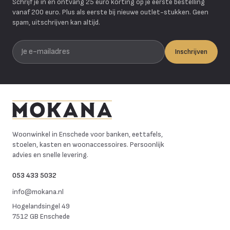
Schrijf je in en ontvang 25 euro korting op je eerste bestelling
vanaf 200 euro. Plus als eerste bij nieuwe outlet-stukken. Geen
spam, uitschrijven kan altijd.
Je e-mailadres
Inschrijven
Mokana Meubelen
Woonwinkel in Enschede voor banken, eettafels,
stoelen, kasten en woonaccessoires. Persoonlijk
advies en snelle levering.
053 433 5032
info@mokana.nl
Hogelandsingel 49
7512 GB Enschede