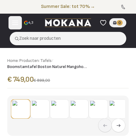
Naar de inhoud
Summer Sale: tot 70%
→
4,3
0
Zoek naar producten
Home
/
Producten
/
Tafels
/
Boomstamtafel Boston Naturel Mangohout 220 cm
€ 749,00
€ 899,00