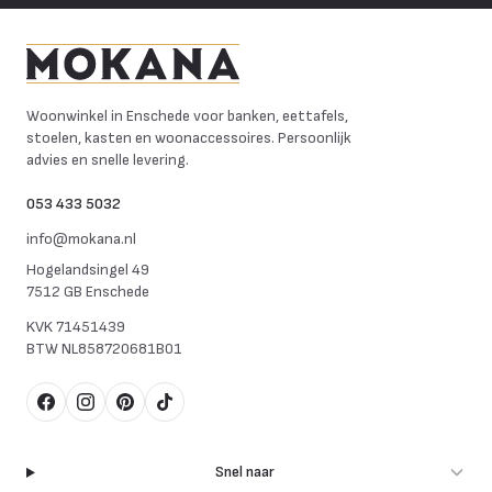
Mokana Meubelen
Woonwinkel in Enschede voor banken, eettafels,
stoelen, kasten en woonaccessoires. Persoonlijk
advies en snelle levering.
053 433 5032
info@mokana.nl
Hogelandsingel 49
7512 GB Enschede
KVK
71451439
BTW
NL858720681B01
Facebook
Instagram
Pinterest
TikTok
Snel naar