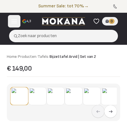
Naar de inhoud
Summer Sale: tot 70%
→
4,3
0
Zoek naar producten
Home
/
Producten
/
Tafels
/
Bijzettafel Arvid | Set van 2
€ 149,00