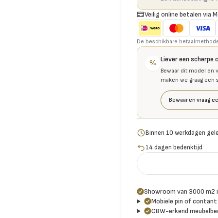
Veilig online betalen via M
De beschikbare betaalmethoden 
Liever een scherpe 
%
Bewaar dit model en v
maken we graag een se
Bewaar en vraag ee
Binnen 10 werkdagen gel
14 dagen bedenktijd
Showroom van 3000 m2 i
Mobiele pin of contant 
CBW-erkend meubelbed