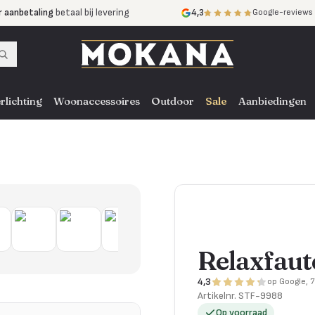
r aanbetaling
betaal bij levering
4,3
Google-reviews
mijnen
zonder rente
nst
door heel NL, BE en DE
rlichting
Woonaccessoires
Outdoor
Sale
Aanbiedingen
Relaxfaute
4,3
op Google, 
Artikelnr.
STF-9988
Op voorraad