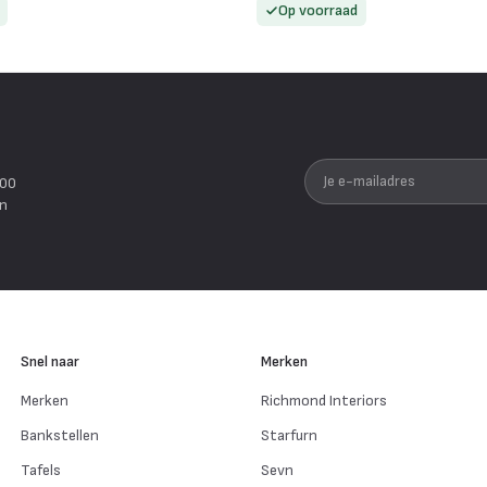
Op voorraad
Je e-mailadres
200
en
Snel naar
Merken
Merken
Richmond Interiors
Bankstellen
Starfurn
Tafels
Sevn