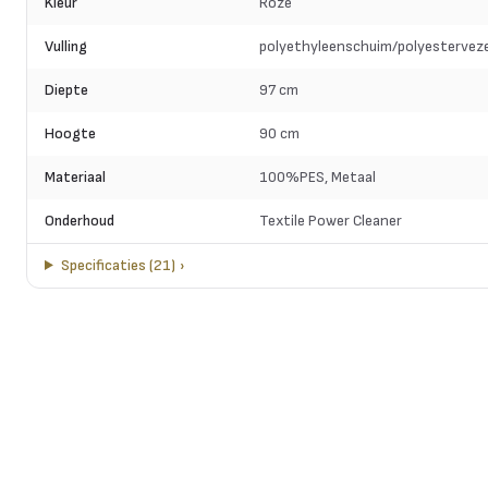
Kleur
Roze
Vulling
polyethyleenschuim/polyesterveze
Diepte
97 cm
Hoogte
90 cm
Materiaal
100%PES, Metaal
Onderhoud
Textile Power Cleaner
Specificaties
(
21
)
›