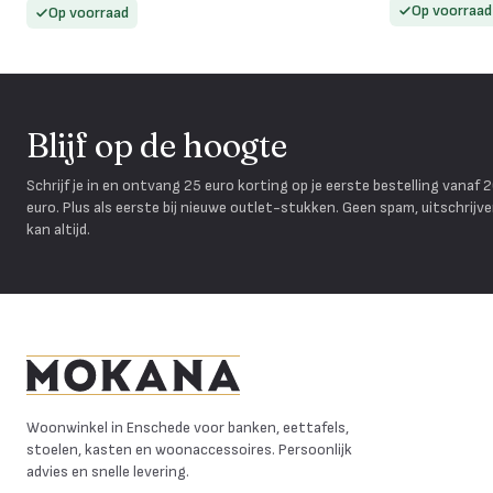
Op voorraad
Op voorraad
Blijf op de hoogte
Schrijf je in en ontvang 25 euro korting op je eerste bestelling vanaf 
euro. Plus als eerste bij nieuwe outlet-stukken. Geen spam, uitschrijv
kan altijd.
Mokana Meubelen
Woonwinkel in Enschede voor banken, eettafels,
stoelen, kasten en woonaccessoires. Persoonlijk
advies en snelle levering.