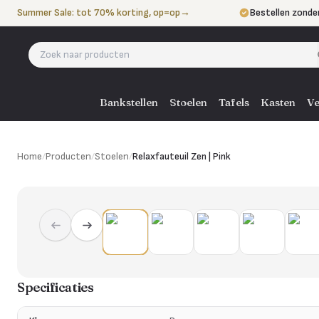
Naar de inhoud
Summer Sale: tot 70% korting, op=op
→
Bestellen zonde
Betalen in 3 ter
Eigen bezorgdie
Bankstellen
Stoelen
Tafels
Kasten
Ve
Home
/
Producten
/
Stoelen
/
Relaxfauteuil Zen | Pink
Specificaties