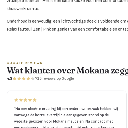
zitdiepte is 59 cm. Het is een ideale keuze voor een comfortabe
thuiswerkruimte.
Onderhoud is eenvoudig: een lichtvochtige doek is voldoende om 
Relaxfauteuil Zen | Pink en geniet van een comfortabele en onts
GOOGLE REVIEWS
Wat klanten over Mokana zeg
4,3
715
reviews
op Google
“
Na een slechte ervaring bij een andere woonzaak hebben wij
vanwege de korte levertijd die aangegeven stond op de
website gekozen voor Mokana meubelen. Na contact met
een medewerker bleken zij de wachttijd echt na te kunnen