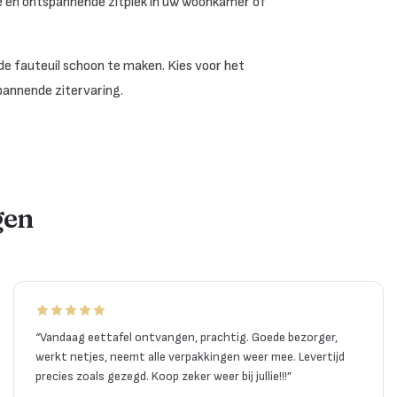
le en ontspannende zitplek in uw woonkamer of
de fauteuil schoon te maken. Kies voor het
pannende zitervaring.
gen
“
Vandaag eettafel ontvangen, prachtig. Goede bezorger,
werkt netjes, neemt alle verpakkingen weer mee. Levertijd
precies zoals gezegd. Koop zeker weer bij jullie!!!
”