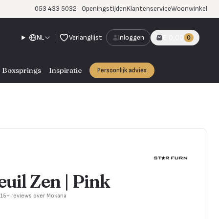
053 433 5032
Openingstijden
Klantenservice
Woonwinkel
NL
Verlanglijst
Inloggen
€ 0,00
0
Boxsprings
Inspiratie
Persoonlijk advies
uil Zen | Pink
715+ reviews over Mokana