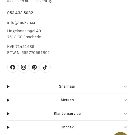
advies en snelle levering.
053 433 5032
info@mokana.nl
Hogelandsingel 49
7512 GB Enschede
KVK
71451439
BTW
NL858720681B01
Facebook
Instagram
Pinterest
TikTok
Snel naar
Merken
Klantenservice
Ontdek