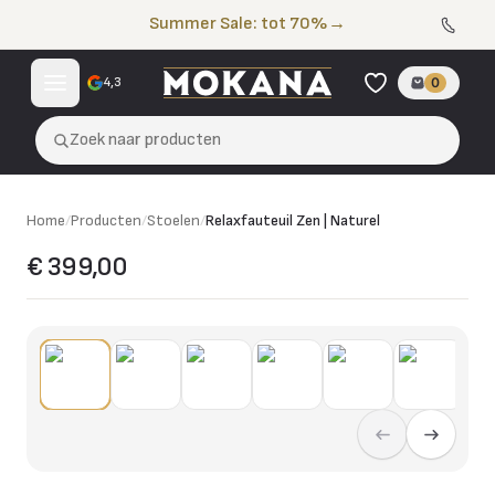
Naar de inhoud
Summer Sale: tot 70%
→
4,3
0
Zoek naar producten
Home
/
Producten
/
Stoelen
/
Relaxfauteuil Zen | Naturel
€ 399,00