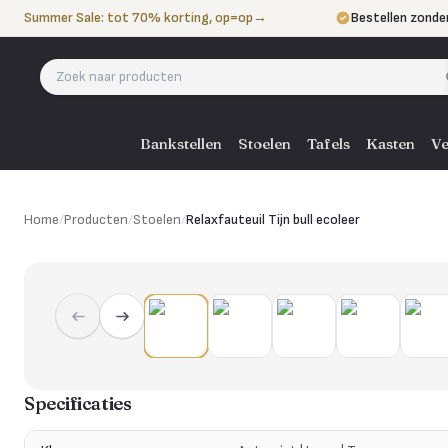
Naar de inhoud
Summer Sale: tot 70% korting, op=op
→
Bestellen zonde
Betalen in 3 ter
Eigen bezorgdie
Bankstellen
Stoelen
Tafels
Kasten
Ve
Home
/
Producten
/
Stoelen
/
Relaxfauteuil Tijn bull ecoleer
Specificaties