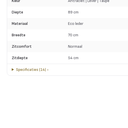
Kleur
Antraciet | Lever | Taupe
Diepte
89 cm
Materiaal
Eco leder
Breedte
70 cm
Zitcomfort
Normaal
Zitdiepte
54 cm
Specificaties
(
14
)
›