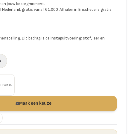
amen jouw bezorgmoment.
l Nederland, gratis vanaf €1.000. Afhalen in Enschede is gratis
enstelling. Dit bedrag is de instapuitvoering; stof, leer en
n
l liver 10
Maak een keuze