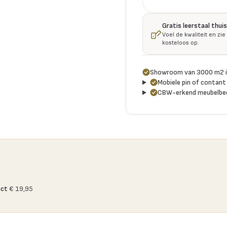
Gratis leerstaal thu
Voel de kwaliteit en zie
kosteloos op.
Showroom van 3000 m2 i
Mobiele pin of contant 
CBW-erkend meubelbed
ect
€ 19,95