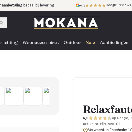
r aanbetaling
betaal bij levering
4,3
Google-reviews
mijnen
zonder rente
nst
door heel NL, BE en DE
rlichting
Woonaccessoires
Outdoor
Sale
Aanbiedingen
Relaxfaute
4,3
op Google, 
Artikelnr.
tijn-ww-01
Verwacht in Enschede: 1