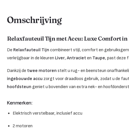
Omschrijving
Relaxfauteuil Tijn met Accu: Luxe Comfort in
De
Relaxfauteuil Tijn
combineert stijl, comfort en gebruiksgem
verkrijgbaar in de kleuren
Liver
,
Antraciet
en
Taupe
, past deze f
Dankzij de
twee motoren
stelt u rug- en beensteun onafhankelijk
ingebouwde accu
zorgt voor draadloos gebruik, zodat u de faut
hoofdsteun
geniet u bovendien van extra nek- en hoofdonderst
Kenmerken:
Elektrisch verstelbaar, inclusief accu
2 motoren