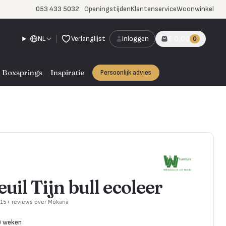
053 433 5032
Openingstijden
Klantenservice
Woonwinkel
NL
Verlanglijst
Inloggen
€ 0,00
0
Boxsprings
Inspiratie
Persoonlijk advies
uil Tijn bull ecoleer
715+ reviews over Mokana
0 weken