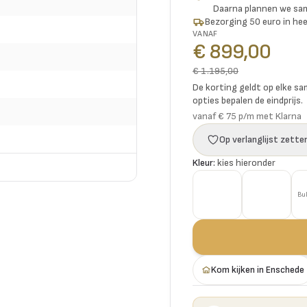
Daarna plannen we s
Bezorging 50 euro in hee
VANAF
€ 899,00
€ 1.195,00
De korting geldt op elke sam
opties bepalen de eindprijs.
vanaf € 75 p/m met Klarna
Op verlanglijst zette
Kleur:
kies hieronder
Bul
Kom kijken in Enschede