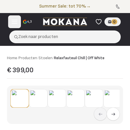
Naar de inhoud
Summer Sale: tot 70%
→
4,3
0
Zoek naar producten
Home
/
Producten
/
Stoelen
/
Relaxfauteuil Chill | Off White
€ 399,00