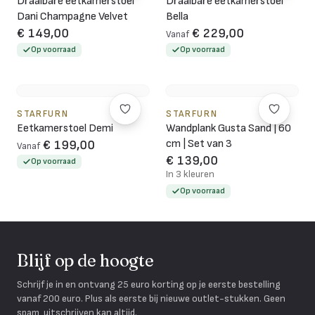
Draaibare eetkamerstoel
Draaibare eetkamerstoel
Dani Champagne Velvet
Bella
€ 149,00
€ 229,00
Vanaf
Op voorraad
Op voorraad
STARFURN
STARFURN
Eetkamerstoel Demi
Wandplank Gusta Sand | 60
cm | Set van 3
€ 199,00
Vanaf
€ 139,00
Op voorraad
In 3 kleuren
Op voorraad
Blijf op de hoogte
Schrijf je in en ontvang 25 euro korting op je eerste bestelling
vanaf 200 euro. Plus als eerste bij nieuwe outlet-stukken. Geen
spam, uitschrijven kan altijd.