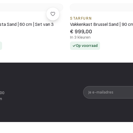
STARFURN
ta Sand | 60 cm | Set van 3
Vakkenkast Brussel Sand | 90 c
€ 999,00
In 3 kleuren
Op voorraad
Je e-mailadres
200
en