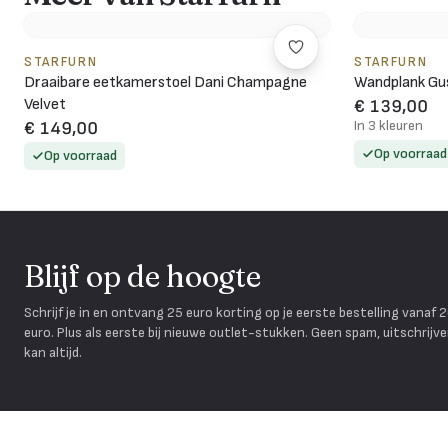
STARFURN
STARFURN
Draaibare eetkamerstoel Dani Champagne
Wandplank Gus
Velvet
€ 139,00
In 3 kleuren
€ 149,00
Op voorraad
Op voorraad
Blijf op de hoogte
Schrijf je in en ontvang 25 euro korting op je eerste bestelling vanaf 
euro. Plus als eerste bij nieuwe outlet-stukken. Geen spam, uitschrijv
kan altijd.