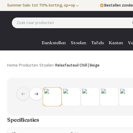
Naar de inhoud
Summer Sale: tot 70% korting, op=op
→
Bestellen zonde
Betalen in 3 ter
Eigen bezorgdie
Bankstellen
Stoelen
Tafels
Kasten
Ve
Home
/
Producten
/
Stoelen
/
Relaxfauteuil Chill | Beige
Specificaties