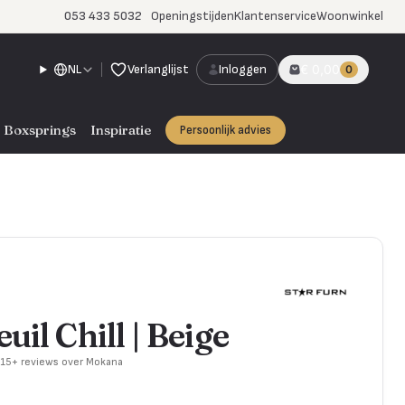
053 433 5032
Openingstijden
Klantenservice
Woonwinkel
NL
Verlanglijst
Inloggen
€ 0,00
0
Boxsprings
Inspiratie
Persoonlijk advies
uil Chill | Beige
715+ reviews over Mokana