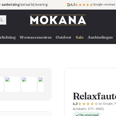
r aanbetaling
betaal bij levering
4,3
Google-reviews
mijnen
zonder rente
nst
door heel NL, BE en DE
rlichting
Woonaccessoires
Outdoor
Sale
Aanbiedingen
Relaxfaute
4,3
op Google, 
Artikelnr.
STF-9991
Op voorraad