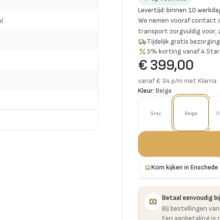
Levertijd
:
binnen 10 werkda
We nemen vooraf contact o
l
transport zorgvuldig voor,
Tijdelijk gratis bezorgi
5% korting vanaf 4 Star
€ 399,00
vanaf € 34 p/m met Klarna
Kleur:
Beige
Grey
Beige
O
Kom kijken in Enschede
Betaal eenvoudig bij
Bij bestellingen va
Een aanbetaling is 