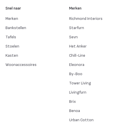
Snel naar
Merken
Merken
Richmond Interiors
Bankstellen
Starfurn
Tafels
Sevn
Stoelen
Het Anker
Kasten
Chill-Line
Woonaccessoires
Eleonora
By-Boo
Tower Living
Livingfurn
Brix
Benoa
Urban Cotton