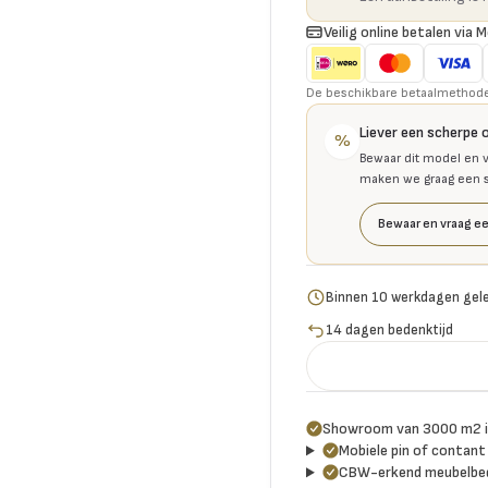
Veilig online betalen via M
De beschikbare betaalmethoden 
Liever een scherpe 
%
Bewaar dit model en v
maken we graag een se
Bewaar en vraag ee
Binnen 10 werkdagen gel
14 dagen bedenktijd
Showroom van 3000 m2 i
Mobiele pin of contant 
CBW-erkend meubelbed