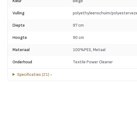
Kleur
Beige
Vulling
polyethyleenschuim/polyesterveze
Diepte
97 cm
Hoogte
90 cm
Materiaal
100%PES, Metaal
Onderhoud
Textile Power Cleaner
Specificaties
(
21
)
›