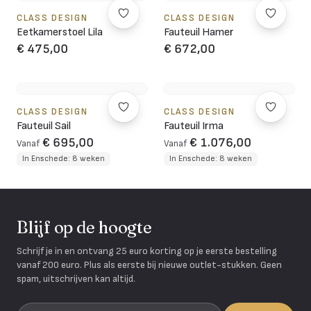
CLASS DESIGN
CLASS DESIGN
Eetkamerstoel Lila
Fauteuil Hamer
€ 475,00
€ 672,00
CLASS DESIGN
CLASS DESIGN
Fauteuil Sail
Fauteuil Irma
€ 695,00
€ 1.076,00
Vanaf
Vanaf
In Enschede: 8 weken
In Enschede: 8 weken
Blijf op de hoogte
Schrijf je in en ontvang 25 euro korting op je eerste bestelling
vanaf 200 euro. Plus als eerste bij nieuwe outlet-stukken. Geen
spam, uitschrijven kan altijd.
Je e-mailadres