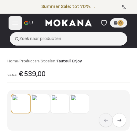
Naar de inhoud
Summer Sale: tot 70%
→
4,3
0
Zoek naar producten
Home
/
Producten
/
Stoelen
/
Fauteuil Enjoy
€ 539,00
VANAF