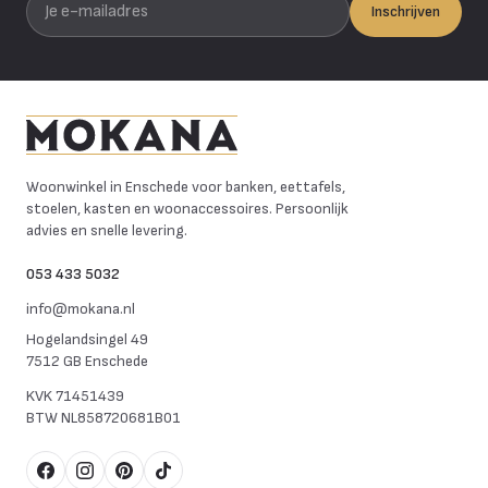
Inschrijven
Mokana Meubelen
Woonwinkel in Enschede voor banken, eettafels,
stoelen, kasten en woonaccessoires. Persoonlijk
advies en snelle levering.
053 433 5032
info@mokana.nl
Hogelandsingel 49
7512 GB Enschede
KVK
71451439
BTW
NL858720681B01
Facebook
Instagram
Pinterest
TikTok