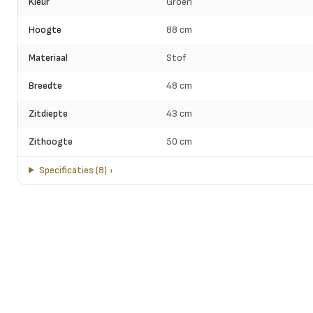
Kleur
Groen
Hoogte
88 cm
Materiaal
Stof
Breedte
48 cm
Zitdiepte
43 cm
Zithoogte
50 cm
Specificaties
(
8
)
›