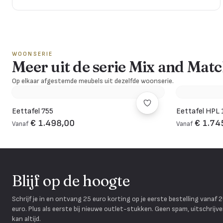
WOONSERIE
Meer uit de serie Mix and Mat
Op elkaar afgestemde meubels uit dezelfde woonserie.
Eettafel 755
Eettafel HPL
€ 1.498,00
€ 1.74
Vanaf
Vanaf
Blijf op de hoogte
Schrijf je in en ontvang 25 euro korting op je eerste bestelling vanaf 
euro. Plus als eerste bij nieuwe outlet-stukken. Geen spam, uitschrijv
kan altijd.