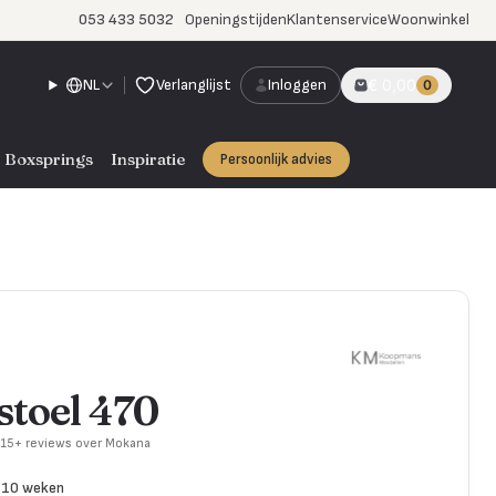
053 433 5032
Openingstijden
Klantenservice
Woonwinkel
NL
Verlanglijst
Inloggen
€ 0,00
0
Boxsprings
Inspiratie
Persoonlijk advies
toel 470
715+ reviews over Mokana
8-10 weken