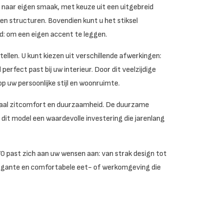
 naar eigen smaak, met keuze uit een uitgebreid
 en structuren. Bovendien kunt u het stiksel
nd: om een eigen accent te leggen.
ellen. U kunt kiezen uit verschillende afwerkingen:
rfect past bij uw interieur. Door dit veelzijdige
 uw persoonlijke stijl en woonruimte.
timaal zitcomfort en duurzaamheid. De duurzame
it model een waardevolle investering die jarenlang
470 past zich aan uw wensen aan: van strak design tot
legante en comfortabele eet- of werkomgeving die