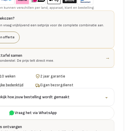
kunnen verschillen per land, apparaat, klant en bestelling.
gekozen?
en vraag vrijblijvend een setprijs voor de complete combinatie aan.
n offerte
ettafel samen
→
onderstel. De prijs telt direct mee.
-10 weken
2 jaar garantie
jke bedenktijd
Eigen bezorgdienst
ekijk hoe jouw bestelling wordt gemaakt
⌄
Vraag het via WhatsApp
is ontvangen