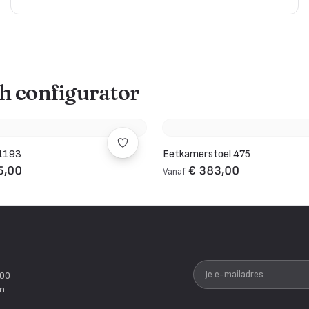
ch configurator
 1193
Eetkamerstoel 475
5,00
€ 383,00
Vanaf
Je e-mailadres
200
en