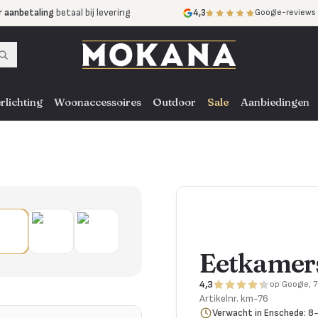
r aanbetaling
betaal bij levering
4,3
Google-reviews
mijnen
zonder rente
nst
door heel NL, BE en DE
rlichting
Woonaccessoires
Outdoor
Sale
Aanbiedingen
Eetkamers
4,3
op Google, 
Artikelnr.
km-76
Verwacht in Enschede: 