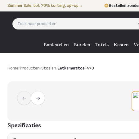
Naar de inhoud
Summer Sale: tot 70% korting, op=op
→
Bestellen zonde
Betalen in 3 ter
Eigen bezorgdie
Bankstellen
Stoelen
Tafels
Kasten
Ve
Home
/
Producten
/
Stoelen
/
Eetkamerstoel 470
Specificaties