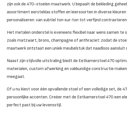
zijn ook de 470-stoelen maatwerk. U bepaalt de bekleding geheel
assortiment eersteklas stoffen en leersoorten in diverse kleuren
personaliseren: van subtiel ton‑sur‑ton tot verfijnd contrastere
Het metalen onderstel is eveneens flexibel naar wens samen te st
zoals matzwart, brons, champagne of anthraciet: zodat de stoel pe
maatwerk ontstaat een uniek meubelstuk dat naadloos aansluit op
Naast zijn stijlvolle uitstraling biedt de Eetkamerstoel 470 op
materialen, custom afwerking en vakkundige constructie maken d
meegaat.
Of u nu kiest voor één opvallende stoel of een volledige set, de 
persoonlijke accenten. Creëer met de Eetkamerstoel 470 een e
perfect past bij uw levensstijl.