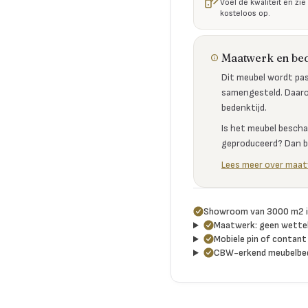
Voel de kwaliteit en zie
kosteloos op.
Maatwerk en bed
Dit meubel wordt pas 
samengesteld. Daaro
bedenktijd.
Is het meubel bescha
geproduceerd? Dan bl
Lees meer over maat
Showroom van 3000 m2 i
Maatwerk: geen wetteli
Mobiele pin of contant 
CBW-erkend meubelbed