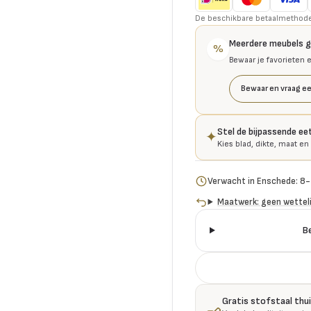
De beschikbare betaalmethoden 
Meerdere meubels 
%
Bewaar je favorieten 
Bewaar en vraag ee
Stel de bijpassende e
✦
Kies blad, dikte, maat en 
Verwacht in Enschede: 8
Maatwerk: geen wetteli
B
Gratis stofstaal thu