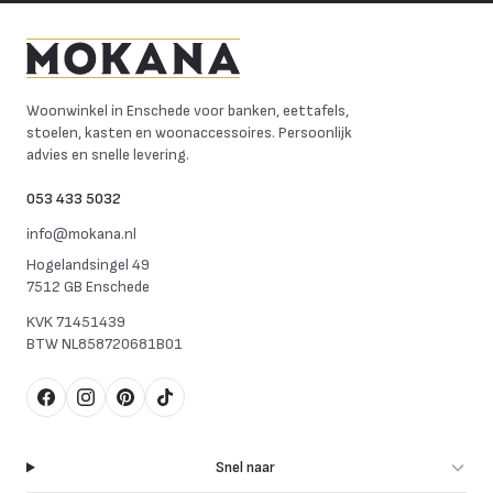
Mokana Meubelen
Woonwinkel in Enschede voor banken, eettafels,
stoelen, kasten en woonaccessoires. Persoonlijk
advies en snelle levering.
053 433 5032
info@mokana.nl
Hogelandsingel 49
7512 GB Enschede
KVK
71451439
BTW
NL858720681B01
Facebook
Instagram
Pinterest
TikTok
Snel naar