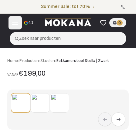
Naar de inhoud
Summer Sale: tot 70%
→
4,3
0
Zoek naar producten
Home
/
Producten
/
Stoelen
/
Eetkamerstoel Stella | Zwart
€ 199,00
VANAF