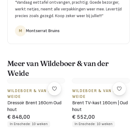
“
Vandaag eettafel ontvangen, prachtig. Goede bezorger,
werkt netjes, neemt alle verpakkingen weer mee. Levertijd
precies zoals gezegd. Koop zeker weer bij jullie!!!
”
M
Montserrat Bruins
Meer van Wildeboer & van der
Weide
WILDEBOER & VAN DER
WILDEBOER & VAN DER
WEIDE
WEIDE
Dressoir Brent 160cm Oud
Brent TV-kast 160cm | Oud
hout
hout
€ 848,00
€ 552,00
In Enschede: 10 weken
In Enschede: 10 weken