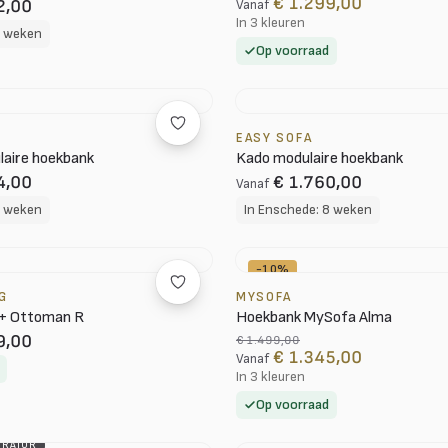
€ 1.299,00
2,00
Vanaf
In 3 kleuren
8 weken
Op voorraad
EASY SOFA
laire hoekbank
Kado modulaire hoekbank
4,00
€ 1.760,00
Vanaf
8 weken
In Enschede: 8 weken
-10%
G
MYSOFA
 + Ottoman R
Hoekbank MySofa Alma
9,00
€ 1.499,00
€ 1.345,00
Vanaf
In 3 kleuren
Op voorraad
URATOR