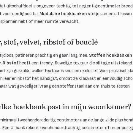
t uitschuifdeel is ongeveer tachtig tot negentig centimeter breed
 voor een ligpositie.
Modulaire hoekbanken
stel je samen uit losse
huisplannen hebt of meer ruimte verwacht.
, stof, velvet, ribstof of bouclé
 tijdloos, patineren prachtig en gaan lang mee.
Stoffen hoekbanken
e.
Ribstof
heeft een trendy, fluwelige textuur die slijtage uitsteken
t zijn gekrulde wollen textuur is knus en exclusief. Voor praktisch d
ijn leer en ribstof het handigst, omdat ze krasvast en eenvoudig scho
maar wat gevoeliger; vraag een stoffenstaal aan om thuis te testen.
elke hoekbank past in mijn woonkamer?
minimaal tweehonderddertig centimeter aan de lange zijde plus hon
e. Een U-bank rekent tweehonderdtachtig centimeter of meer per z