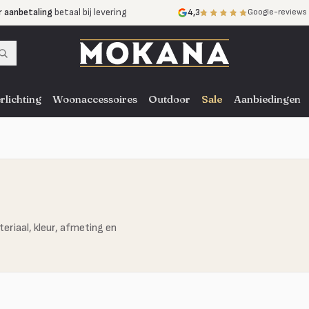
r aanbetaling
betaal bij levering
4,3
Google-reviews
mijnen
zonder rente
nst
door heel NL, BE en DE
rlichting
Woonaccessoires
Outdoor
Sale
Aanbiedingen
eriaal, kleur, afmeting en