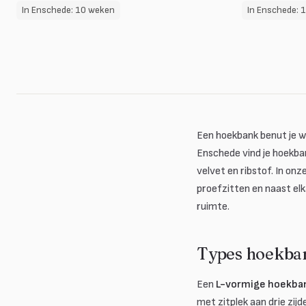
In Enschede: 10 weken
In Enschede: 
Een hoekbank benut je w
Enschede vind je hoekban
velvet en ribstof. In on
proefzitten en naast elka
ruimte.
Types hoekban
Een
L-vormige hoekba
met zitplek aan drie zijd