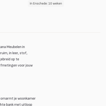
In Enschede: 10 weken
kana Meubelen in
im, in leer, stof,
gebreid op te
e afmetingen voor jouw
omarmt je woonkamer
chte bank met uitloop