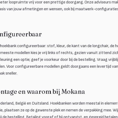
eter loopruimte vrij voor een prettige doorgang. Onze adviseurs ma
sis van jouw afmetingen en wensen, ook bij maatwerk-configuraties,
nfigureerbaar
ke hoekbank configureerbaar: stof, kleur, de kant van de longchair, de
meeste modellen kies je vrij links of rechts, gezien vanuit zittend zic
uning een optie; geef je voorkeur door bij de bestelling. Vraag vrijbl
len. Voor configureerbare modellen geldt doorgaans een levertijd va
ak sneller.
ontage en waarom bij Mokana
derland, België en Duitsland. Hoekbanken worden meestal in elemen
e, plaatsen ze op de gewenste plek en nemen de verpakking mee. Wij 
ij de bestelling. Betaling vooraf of bij ontvangst, en gespreid betale