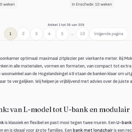
10 weken
In Enschede: 10 weken
Artikel 1 tot 36 van 359
1
2
3
4
5
...
10
Volgende pagina
oonkamer optimaal: maximaal zitplezier per vierkante meter. Bij Mo
ken in alle materialen, vormen en formaten, van compact tot extra ru
ze woonwinkel aan de Hogelandsingel 49 staan de banken klaar om uit
ar te vergelijken. Wij helpen je vrijblijvend met advies over de juist
k: van L-model tot U-bank en modulair
nk
is klassiek en flexibel en past mooi tegen twee muren. Een
U-bank
en en is ideaal voor grote families. Een
bank met longchair
is een re