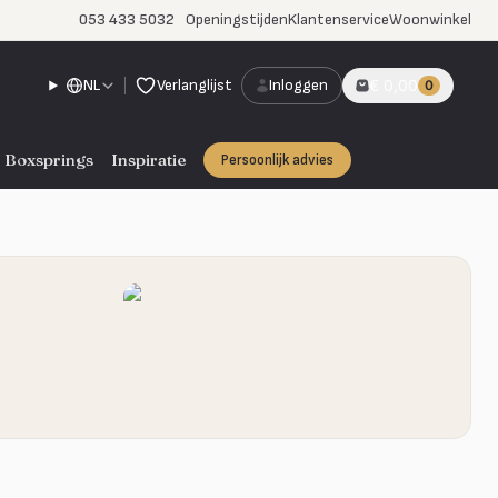
053 433 5032
Openingstijden
Klantenservice
Woonwinkel
NL
Verlanglijst
Inloggen
€ 0,00
0
Boxsprings
Inspiratie
Persoonlijk advies