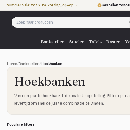
Naar de inhoud
Summer Sale: tot 70% korting, op=op
→
Bestellen zonde
Betalen in 3 ter
Eigen bezorgdie
Bankstellen
Stoelen
Tafels
Kasten
Ve
Home
/
Bankstellen
/
Hoekbanken
Hoekbanken
Van compacte hoekbank tot royale U-opstelling. Filter op mat
levertijd om snel de juiste combinatie te vinden.
Populaire filters