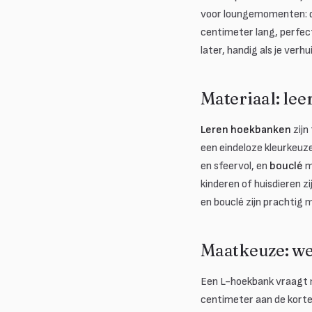
voor loungemomenten: da
centimeter lang, perfect
later, handig als je ver
Materiaal: leer
Leren hoekbanken
zijn
een eindeloze kleurkeuz
en sfeervol, en
bouclé
me
kinderen of huisdieren z
en bouclé zijn prachtig 
Maatkeuze: w
Een L-hoekbank vraagt 
centimeter aan de kort