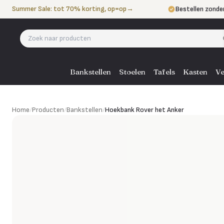
Naar de inhoud
Summer Sale: tot 70% korting, op=op
→
Bestellen zonde
Betalen in 3 ter
Eigen bezorgdie
Bankstellen
Stoelen
Tafels
Kasten
Ve
Hoekbank Rover het Anker
Home
/
Producten
/
Bankstellen
/
Hoekbank Rover het Anker