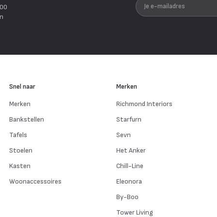
Je e-mailadres
200
en
Snel naar
Merken
Merken
Richmond Interiors
Bankstellen
Starfurn
Tafels
Sevn
Stoelen
Het Anker
Kasten
Chill-Line
Woonaccessoires
Eleonora
By-Boo
Tower Living