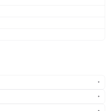
+
+
+