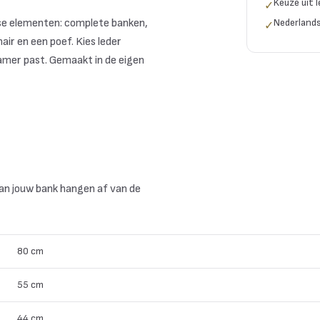
Keuze uit l
✓
osse elementen: complete banken,
Nederlands
✓
ir en een poef. Kies leder
 kamer past. Gemaakt in de eigen
an jouw bank hangen af van de
80 cm
55 cm
44 cm