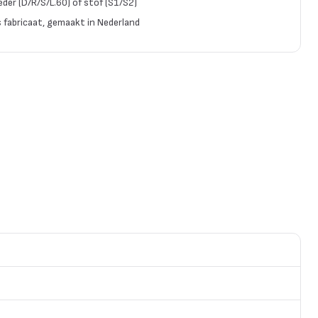
eder (D/R/S/L.60) of stof (S1/S2)
 fabricaat, gemaakt in Nederland