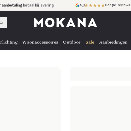
r aanbetaling
betaal bij levering
4,3
Google-reviews
mijnen
zonder rente
nst
door heel NL, BE en DE
rlichting
Woonaccessoires
Outdoor
Sale
Aanbiedingen