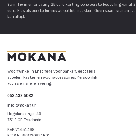
Schrijf je in en ontvang 25 euro korting op je eerste bestelling vanaf 
euro. Plus als eerste bij nieuwe outlet-stukken. Geen spam, uitschrijv
kan altijd.
Mokana Meubelen
Woonwinkel in Enschede voor banken, eettafels,
stoelen, kasten en woonaccessoires. Persoonlijk
advies en snelle levering.
053 433 5032
info@mokana.nl
Hogelandsingel 49
7512 GB Enschede
KVK
71451439
BTW
NL858720681B01