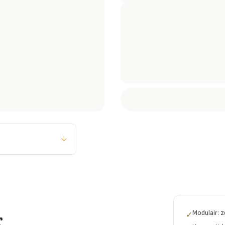
↓
Modulair: 
r
✓