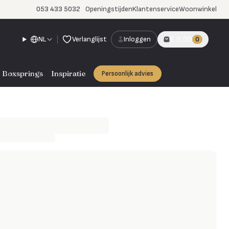
053 433 5032
Openingstijden
Klantenservice
Woonwinkel
NL
Verlanglijst
Inloggen
€ 0,00
0
Boxsprings
Inspiratie
Persoonlijk advies