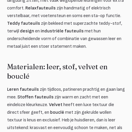
langdurig zitten, met vaak weglopende leuningen voor extra
comfort.
Relaxfauteuils
zijn handmatig of elektrisch
verstelbaar, met voetensteun en soms een sta-op functie.
Teddy fauteuils
zijn bekleed met superzachte teddy-stof,
terwijl
design
en
industriële fauteuils
met hun
onderscheidende vorm of combinatie van gewassen leer en
metaal juist een stoer statement maken.
Materialen: leer, stof, velvet en
bouclé
Leren fauteuils
zijn tijdloos, patineren prachtig en gaan lang
mee.
Stoffen fauteuils
zijn warm en zacht met een
eindeloze kleurkeuze.
Velvet
heeft een luxe textuur die
direct sfeer geeft, en
bouclé
met zijn gekrulde wollen
textuur is knus en exclusief. Heb je huisdieren, dan is leer
uitstekend: krasvast en eenvoudig schoon te maken, net als