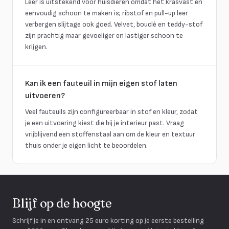
Leer is uitstekend voor huisdieren omdat het krasvast en
eenvoudig schoon te maken is; ribstof en pull-up leer
verbergen slijtage ook goed. Velvet, bouclé en teddy-stof
zijn prachtig maar gevoeliger en lastiger schoon te
krijgen.
Kan ik een fauteuil in mijn eigen stof laten
uitvoeren?
Veel fauteuils zijn configureerbaar in stof en kleur, zodat
je een uitvoering kiest die bij je interieur past. Vraag
vrijblijvend een stoffenstaal aan om de kleur en textuur
thuis onder je eigen licht te beoordelen.
Blijf op de hoogte
Schrijf je in en ontvang 25 euro korting op je eerste bestelling