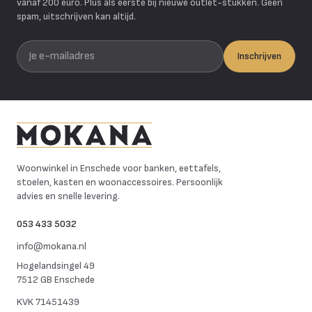
vanaf 200 euro. Plus als eerste bij nieuwe outlet-stukken. Geen
spam, uitschrijven kan altijd.
Je e-mailadres
Inschrijven
Mokana Meubelen
Woonwinkel in Enschede voor banken, eettafels,
stoelen, kasten en woonaccessoires. Persoonlijk
advies en snelle levering.
053 433 5032
info@mokana.nl
Hogelandsingel 49
7512 GB Enschede
KVK
71451439