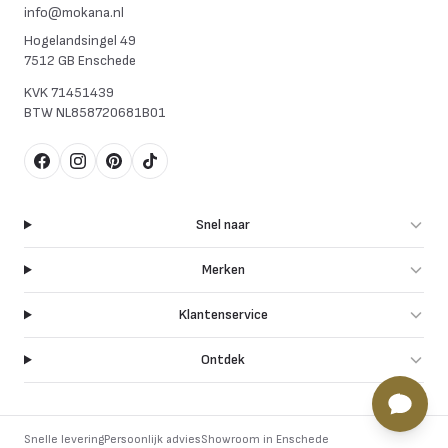
info@mokana.nl
Hogelandsingel 49
7512 GB Enschede
KVK
71451439
BTW
NL858720681B01
Facebook
Instagram
Pinterest
TikTok
Snel naar
Merken
Klantenservice
Ontdek
Snelle levering
Persoonlijk advies
Showroom in Enschede