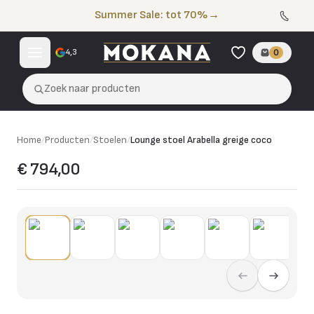
Naar de inhoud
Summer Sale: tot 70%
→
4,3
0
Zoek naar producten
Home
/
Producten
/
Stoelen
/
Lounge stoel Arabella greige coco
€ 794,00