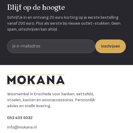
Blijf op de hoogte
Schrijf je in en ontvang 25 euro korting op je eerste bestelling
vanaf 200 euro. Plus als eerste bij nieuwe outlet-stukken. Geen
spam, uitschrijven kan altijd.
Je e-mailadres
Inschrijven
Mokana Meubelen
Woonwinkel in Enschede voor banken, eettafels,
stoelen, kasten en woonaccessoires. Persoonlijk
advies en snelle levering.
053 433 5032
info@mokana.nl