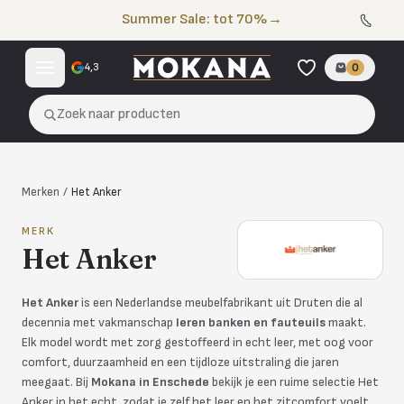
Naar de inhoud
Summer Sale: tot 70%
→
4,3
0
Zoek naar producten
Merken
/
Het Anker
MERK
Het Anker
Het Anker
is een Nederlandse meubelfabrikant uit Druten die al
decennia met vakmanschap
leren banken en fauteuils
maakt.
Elk model wordt met zorg gestoffeerd in echt leer, met oog voor
comfort, duurzaamheid en een tijdloze uitstraling die jaren
meegaat. Bij
Mokana in Enschede
bekijk je een ruime selectie Het
Anker in het echt, zodat je zelf het leer en het zitcomfort voelt