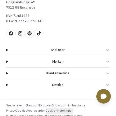
Hogelandsingel 49
7512 GB Enschede
KVK
71451439
BTW
NL858720681B01
Facebook
Instagram
Pinterest
TikTok
Snel naar
Merken
Klantenservice
Ontdek
Snelle levering
Persoonlijk advies
Showroom in Enschede
Privacy
Cookies
Voorwaarden
Cookie-instellingen
©
2026
Mokana Meubelen.
Alle rechten voorbehouden
.