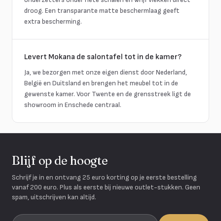
droog. Een transparante matte beschermlaag geeft
extra bescherming.
Levert Mokana de salontafel tot in de kamer?
Ja, we bezorgen met onze eigen dienst door Nederland,
België en Duitsland en brengen het meubel tot in de
gewenste kamer. Voor Twente en de grensstreek ligt de
showroom in Enschede centraal.
Blijf op de hoogte
Schrijf je in en ontvang 25 euro korting op je eerste bestelling
vanaf 200 euro. Plus als eerste bij nieuwe outlet-stukken. Geen
spam, uitschrijven kan altijd.
Je e-mailadres