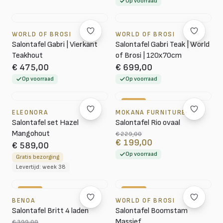
Op voorraad
WORLD OF BROSI
WORLD OF BROSI
Salontafel Gabri | Vierkant
Salontafel Gabri Teak | World
Teakhout
of Brosi | 120x70cm
€ 475,00
€ 699,00
Op voorraad
Op voorraad
-13%
ELEONORA
MOKANA FURNITURE
Salontafel set Hazel
Salontafel Rio ovaal
Mangohout
€ 229,00
€ 199,00
€ 589,00
Op voorraad
Gratis bezorging
Levertijd: week 38
-15%
-18%
BENOA
WORLD OF BROSI
Salontafel Britt 4 laden
Salontafel Boomstam
Massief
€ 399,00