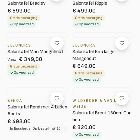
Salontafel Bradley
Salontafel Ripple
€ 599,00
€ 499,00
Gratis bezorging
Gratis bezorging
Op voorraad
Op voorraad
ELEONORA
ELEONORA
Salontafel Mari Mangohout
Salontafel Kira large
Mangohout
€ 349,00
Vanaf
€ 649,00
Gratis bezorging
Op voorraad
Gratis bezorging
Op voorraad
BENOA
WILDEBOER & VAN DER
Salontafel Rond met 4 Laden
WEIDE
Salontafel Brent 130cm Oud
Roots
hout
€ 498,00
€ 320,00
In Enschede: Op bestelling, 10 tot 12 weken levertijd
Op voorraad