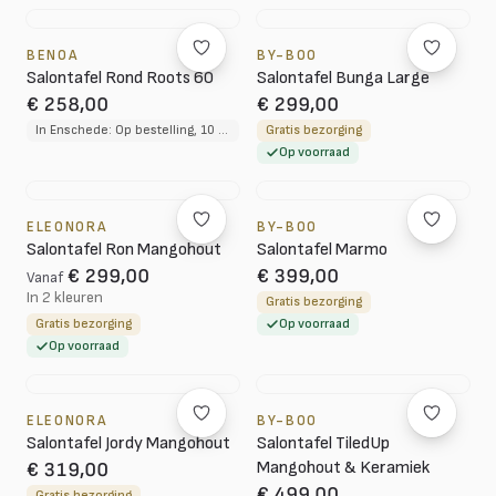
BENOA
BY-BOO
Salontafel Rond Roots 60
Salontafel Bunga Large
€ 258,00
€ 299,00
In Enschede: Op bestelling, 10 tot 12 weken levertijd
Gratis bezorging
Op voorraad
ELEONORA
BY-BOO
Salontafel Ron Mangohout
Salontafel Marmo
€ 299,00
€ 399,00
Vanaf
In 2 kleuren
Gratis bezorging
Gratis bezorging
Op voorraad
Op voorraad
ELEONORA
BY-BOO
Salontafel Jordy Mangohout
Salontafel TiledUp
Mangohout & Keramiek
€ 319,00
€ 499,00
Gratis bezorging