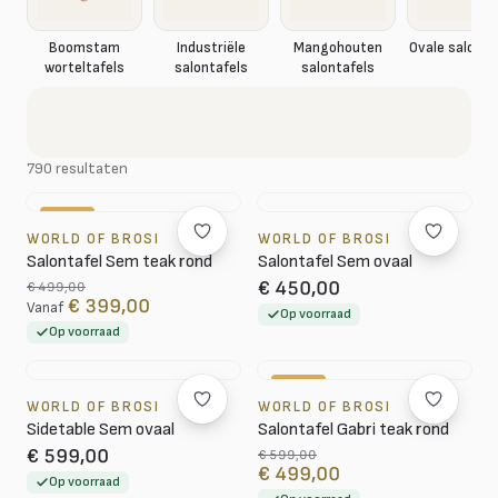
Boomstam
Industriële
Mangohouten
Ovale salonta
worteltafels
salontafels
salontafels
790 resultaten
-20%
WORLD OF BROSI
WORLD OF BROSI
Salontafel Sem teak rond
Salontafel Sem ovaal
€ 450,00
€ 499,00
€ 399,00
Vanaf
Op voorraad
Op voorraad
-17%
WORLD OF BROSI
WORLD OF BROSI
Sidetable Sem ovaal
Salontafel Gabri teak rond
€ 599,00
€ 599,00
€ 499,00
Op voorraad