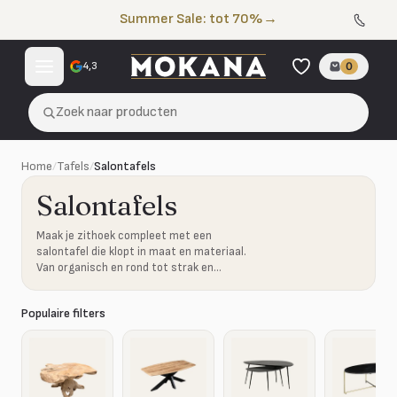
Naar de inhoud
Summer Sale: tot 70%
→
4,3
0
Zoek naar producten
Home
/
Tafels
/
Salontafels
Salontafels
Maak je zithoek compleet met een
salontafel die klopt in maat en materiaal.
Van organisch en rond tot strak en
robuust.
Populaire filters