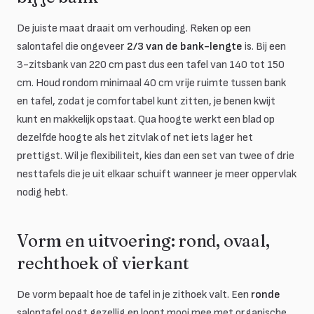
De juiste maat draait om verhouding. Reken op een
salontafel die ongeveer
2/3 van de bank-lengte
is. Bij een
3-zitsbank van 220 cm past dus een tafel van 140 tot 150
cm. Houd rondom minimaal 40 cm vrije ruimte tussen bank
en tafel, zodat je comfortabel kunt zitten, je benen kwijt
kunt en makkelijk opstaat. Qua hoogte werkt een blad op
dezelfde hoogte als het zitvlak of net iets lager het
prettigst. Wil je flexibiliteit, kies dan een set van twee of drie
nesttafels die je uit elkaar schuift wanneer je meer oppervlak
nodig hebt.
Vorm en uitvoering: rond, ovaal,
rechthoek of vierkant
De vorm bepaalt hoe de tafel in je zithoek valt. Een
ronde
salontafel oogt gezellig en loopt mooi mee met organische