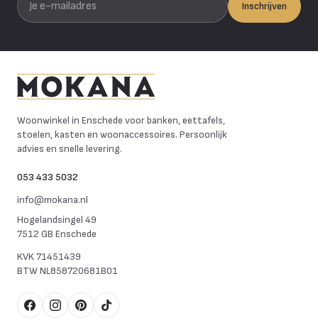
Inschrijven
Mokana Meubelen
Woonwinkel in Enschede voor banken, eettafels,
stoelen, kasten en woonaccessoires. Persoonlijk
advies en snelle levering.
053 433 5032
info@mokana.nl
Hogelandsingel 49
7512 GB Enschede
KVK
71451439
BTW
NL858720681B01
Facebook
Instagram
Pinterest
TikTok