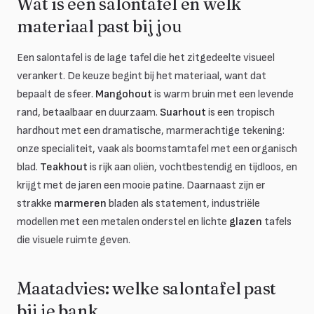
Wat is een salontafel en welk
materiaal past bij jou
Een salontafel is de lage tafel die het zitgedeelte visueel
verankert. De keuze begint bij het materiaal, want dat
bepaalt de sfeer.
Mangohout
is warm bruin met een levende
rand, betaalbaar en duurzaam.
Suarhout
is een tropisch
hardhout met een dramatische, marmerachtige tekening:
onze specialiteit, vaak als boomstamtafel met een organisch
blad.
Teakhout
is rijk aan oliën, vochtbestendig en tijdloos, en
krijgt met de jaren een mooie patine. Daarnaast zijn er
strakke
marmeren
bladen als statement, industriële
modellen met een metalen onderstel en lichte
glazen
tafels
die visuele ruimte geven.
Maatadvies: welke salontafel past
bij je bank