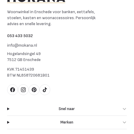
Mokana Meubelen
Woonwinkel in Enschede voor banken, eettafels,
stoelen, kasten en woonaccessoires. Persoonlijk
advies en snelle levering.
053 433 5032
info@mokana.nl
Hogelandsingel 49
7512 GB Enschede
KVK
71451439
BTW
NL858720681B01
Facebook
Instagram
Pinterest
TikTok
Snel naar
Merken