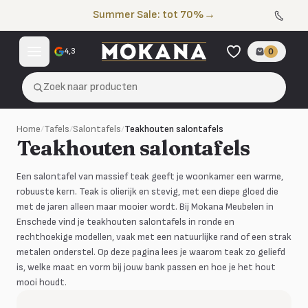
Naar de inhoud
Summer Sale: tot 70%
→
4,3
0
Zoek naar producten
Home
/
Tafels
/
Salontafels
/
Teakhouten salontafels
Teakhouten salontafels
Een salontafel van massief teak geeft je woonkamer een warme,
robuuste kern. Teak is olierijk en stevig, met een diepe gloed die
met de jaren alleen maar mooier wordt. Bij Mokana Meubelen in
Enschede vind je teakhouten salontafels in ronde en
rechthoekige modellen, vaak met een natuurlijke rand of een strak
metalen onderstel. Op deze pagina lees je waarom teak zo geliefd
is, welke maat en vorm bij jouw bank passen en hoe je het hout
mooi houdt.