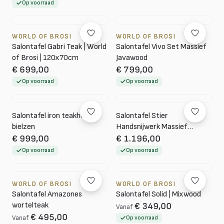
Op voorraad
WORLD OF BROSI
WORLD OF BROSI
Salontafel Gabri Teak | World
Salontafel Vivo Set Massief
of Brosi | 120x70cm
Javawood
€ 699,00
€ 799,00
Op voorraad
Op voorraad
Salontafel iron teakhout
Salontafel Stier
bielzen
Handsnijwerk Massief
Teakhout 95 cm
€ 999,00
€ 1.196,00
Op voorraad
Op voorraad
WORLD OF BROSI
WORLD OF BROSI
Salontafel Amazones
Salontafel Solid | Mixwood
wortelteak
€ 349,00
Vanaf
€ 495,00
Vanaf
Op voorraad