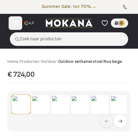
Naar de inhoud
Summer Sale: tot 70%
→
4,3
0
Zoek naar producten
Home
/
Producten
/
Outdoor
/
Outdoor eetkamerstoel Riva beige
€ 724,00