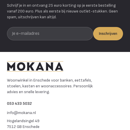
Schrijf je in en ontvang 25 euro korting op je eerste bestelling
vanaf 200 euro. Plus als eerste bij nieuwe outlet-stukken. Geen
spam, uitschrijven kan altijd.
Je e-mailadres
Inschrijven
Mokana Meubelen
Woonwinkel in Enschede voor banken, eettafels,
stoelen, kasten en woonaccessoires. Persoonlijk
advies en snelle levering.
053 433 5032
info@mokana.nl
Hogelandsingel 49
7512 GB Enschede