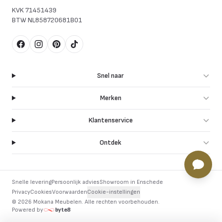
KVK
71451439
BTW
NL858720681B01
Facebook
Instagram
Pinterest
TikTok
Snel naar
Merken
Klantenservice
Ontdek
Snelle levering
Persoonlijk advies
Showroom in Enschede
Privacy
Cookies
Voorwaarden
Cookie-instellingen
©
2026
Mokana Meubelen.
Alle rechten voorbehouden
.
Powered by
byte8