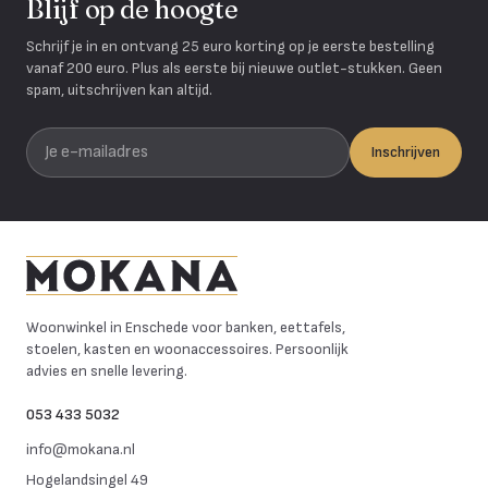
Blijf op de hoogte
Schrijf je in en ontvang 25 euro korting op je eerste bestelling
vanaf 200 euro. Plus als eerste bij nieuwe outlet-stukken. Geen
spam, uitschrijven kan altijd.
Je e-mailadres
Inschrijven
Mokana Meubelen
Woonwinkel in Enschede voor banken, eettafels,
stoelen, kasten en woonaccessoires. Persoonlijk
advies en snelle levering.
053 433 5032
info@mokana.nl
Hogelandsingel 49