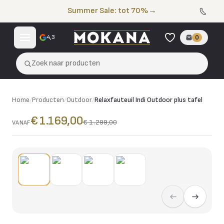
Naar de inhoud
Summer Sale: tot 70%
→
4,3
0
Zoek naar producten
Home
/
Producten
/
Outdoor
/
Relaxfauteuil Indi Outdoor plus tafel
€ 1.169,00
€ 1.299,00
VANAF