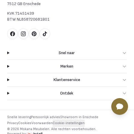
7512 GB Enschede
KVK
71451439
BTW
NL858720681B01
Facebook
Instagram
Pinterest
TikTok
Snel naar
Merken
Klantenservice
Ontdek
Snelle levering
Persoonlijk advies
Showroom in Enschede
Privacy
Cookies
Voorwaarden
Cookie-instellingen
©
2026
Mokana Meubelen.
Alle rechten voorbehouden
.
Powered by
byte8