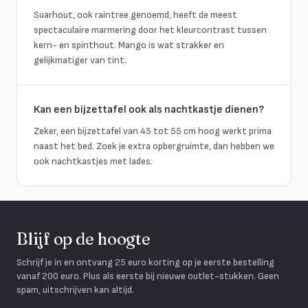
Suarhout, ook raintree genoemd, heeft de meest
spectaculaire marmering door het kleurcontrast tussen
kern- en spinthout. Mango is wat strakker en
gelijkmatiger van tint.
Kan een bijzettafel ook als nachtkastje dienen?
Zeker, een bijzettafel van 45 tot 55 cm hoog werkt prima
naast het bed. Zoek je extra opbergruimte, dan hebben we
ook nachtkastjes met lades.
Blijf op de hoogte
Schrijf je in en ontvang 25 euro korting op je eerste bestelling
vanaf 200 euro. Plus als eerste bij nieuwe outlet-stukken. Geen
spam, uitschrijven kan altijd.