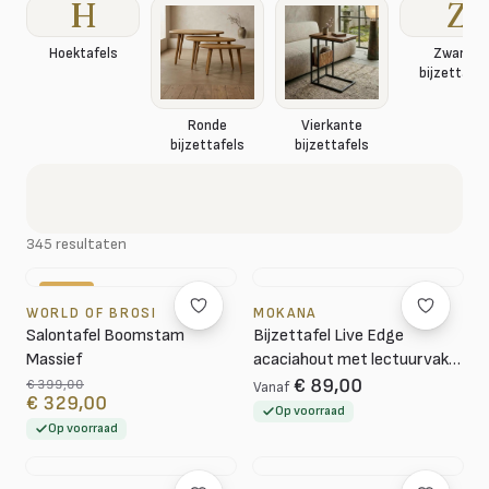
H
Z
Hoektafels
Zwarte
bijzettafel
Ronde
Vierkante
bijzettafels
bijzettafels
345 resultaten
-18%
WORLD OF BROSI
MOKANA
Salontafel Boomstam
Bijzettafel Live Edge
Massief
acaciahout met lectuurvak |
50 cm
€ 89,00
€ 399,00
Vanaf
€ 329,00
Op voorraad
Op voorraad