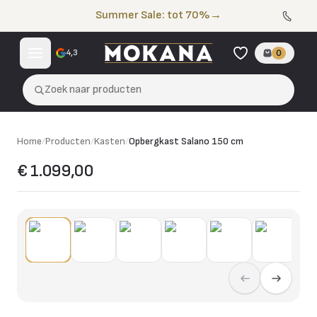
Naar de inhoud
Summer Sale: tot 70%
→
4,3
0
Zoek naar producten
Home
/
Producten
/
Kasten
/
Opbergkast Salano 150 cm
€ 1.099,00