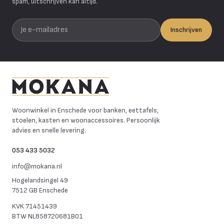
spam, uitschrijven kan altijd.
Je e-mailadres
Inschrijven
Mokana Meubelen
Woonwinkel in Enschede voor banken, eettafels,
stoelen, kasten en woonaccessoires. Persoonlijk
advies en snelle levering.
053 433 5032
info@mokana.nl
Hogelandsingel 49
7512 GB Enschede
KVK
71451439
BTW
NL858720681B01