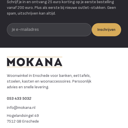
Schrijf je in en ontvang 25 euro korting op je eerste bestelling
vanaf 200 euro. Plus als eerste bij nieuwe outlet-stukken. Geen
spam, uitschrijven kan altijd.
Je e-mailadres
Inschrijven
Mokana Meubelen
Woonwinkel in Enschede voor banken, eettafels,
stoelen, kasten en woonaccessoires. Persoonlijk
advies en snelle levering.
053 433 5032
info@mokana.nl
Hogelandsingel 49
7512 GB Enschede