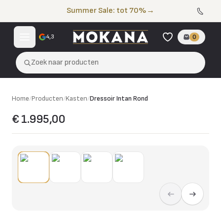
Naar de inhoud
Summer Sale: tot 70%
→
4,3
0
Zoek naar producten
Home
/
Producten
/
Kasten
/
Dressoir Intan Rond
€ 1.995,00