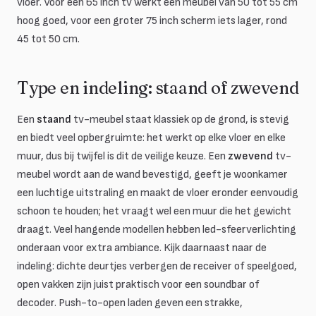
vloer. Voor een 65 inch tv werkt een meubel van 50 tot 55 cm
hoog goed, voor een groter 75 inch scherm iets lager, rond
45 tot 50 cm.
Type en indeling: staand of zwevend
Een
staand
tv-meubel staat klassiek op de grond, is stevig
en biedt veel opbergruimte: het werkt op elke vloer en elke
muur, dus bij twijfel is dit de veilige keuze. Een
zwevend
tv-
meubel wordt aan de wand bevestigd, geeft je woonkamer
een luchtige uitstraling en maakt de vloer eronder eenvoudig
schoon te houden; het vraagt wel een muur die het gewicht
draagt. Veel hangende modellen hebben led-sfeerverlichting
onderaan voor extra ambiance. Kijk daarnaast naar de
indeling: dichte deurtjes verbergen de receiver of speelgoed,
open vakken zijn juist praktisch voor een soundbar of
decoder. Push-to-open laden geven een strakke,