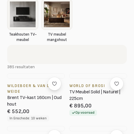
Teakhouten TV-
TV meubel
meubel
mangohout
385 resultaten
WILDEBOER & VAN DER
WORLD OF BROSI
WEIDE
TV Meubel Solid | Naturel |
Brent TV-kast 160cm | Oud
225cm
hout
€ 895,00
€ 552,00
Op voorraad
In Enschede: 10 weken