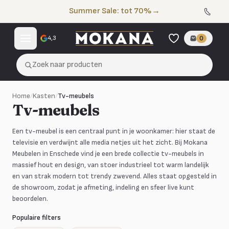
Naar de inhoud
Summer Sale: tot 70%
→
4,3
0
Zoek naar producten
Home
/
Kasten
/
Tv-meubels
Tv-meubels
Een tv-meubel is een centraal punt in je woonkamer: hier staat de
televisie en verdwijnt alle media netjes uit het zicht. Bij Mokana
Meubelen in Enschede vind je een brede collectie tv-meubels in
massief hout en design, van stoer industrieel tot warm landelijk
en van strak modern tot trendy zwevend. Alles staat opgesteld in
de showroom, zodat je afmeting, indeling en sfeer live kunt
beoordelen.
Populaire filters