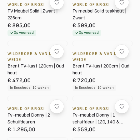
WORLD OF BROSI
WORLD OF BROSI
TV Meubel Solid | Zwart |
Tv meubel Solid teakhout |
225cm
Zwart
€ 895,00
€ 599,00
Op voorraad
Op voorraad
WILDEBOER & VAN DER
WILDEBOER & VAN DER
WEIDE
WEIDE
Brent TV-kast 120cm | Oud
Brent TV-kast 200cm | Oud
hout
hout
€ 472,00
€ 720,00
In Enschede: 10 weken
In Enschede: 10 weken
WORLD OF BROSI
WORLD OF BROSI
Tv-meubel Donny | 2
Tv-meubel Donny | 1
Schuifdeuren
schuifdeur | 120, 140 &
160cm
€ 1.295,00
€ 559,00