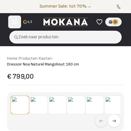
Naar de inhoud
Summer Sale: tot 70%
→
4,3
0
Zoek naar producten
Home
/
Producten
/
Kasten
/
Dressoir Noa Naturel Mangohout 160 cm
€ 799,00