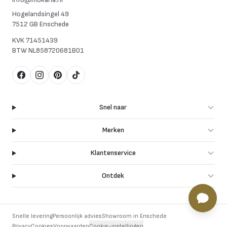
Hogelandsingel 49
7512 GB Enschede
KVK
71451439
BTW
NL858720681B01
Facebook
Instagram
Pinterest
TikTok
Snel naar
Merken
Klantenservice
Ontdek
Snelle levering
Persoonlijk advies
Showroom in Enschede
Privacy
Cookies
Voorwaarden
Cookie-instellingen