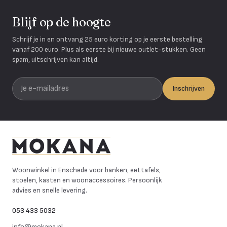
Blijf op de hoogte
Schrijf je in en ontvang 25 euro korting op je eerste bestelling
vanaf 200 euro. Plus als eerste bij nieuwe outlet-stukken. Geen
spam, uitschrijven kan altijd.
Je e-mailadres
Inschrijven
Mokana Meubelen
Woonwinkel in Enschede voor banken, eettafels,
stoelen, kasten en woonaccessoires. Persoonlijk
advies en snelle levering.
053 433 5032
info@mokana.nl