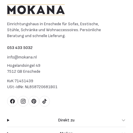
Mokana Meubelen
Einrichtungshaus in Enschede für Sofas, Esstische,
Stühle, Schränke und Wohnaccessoires. Persönliche
Beratung und schnelle Lieferung.
053 433 5032
info@mokana.nl
Hogelandsingel 49
7512 GB Enschede
KvK
71451439
USt-IdNr.
NL858720681B01
Facebook
Instagram
Pinterest
TikTok
Direkt zu