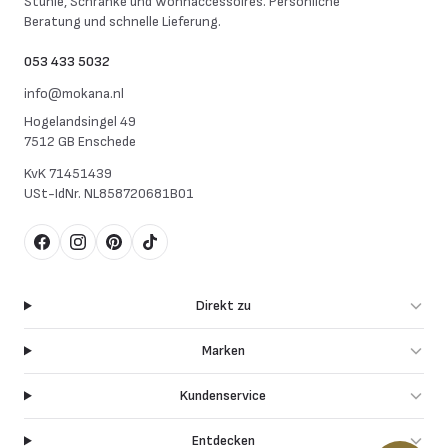
Stühle, Schränke und Wohnaccessoires. Persönliche
Beratung und schnelle Lieferung.
053 433 5032
info@mokana.nl
Hogelandsingel 49
7512 GB Enschede
KvK
71451439
USt-IdNr.
NL858720681B01
Facebook
Instagram
Pinterest
TikTok
Direkt zu
Marken
Kundenservice
Entdecken