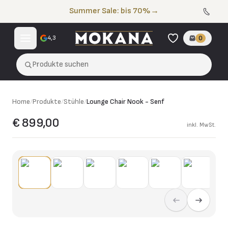
Zum Inhalt springen
Summer Sale: bis 70%
→
4,3
0
Produkte suchen
Home
/
Produkte
/
Stühle
/
Lounge Chair Nook - Senf
€ 899,00
inkl. MwSt.