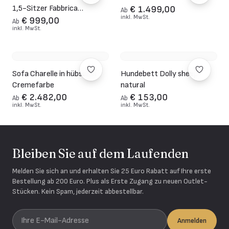
1,5-Sitzer Fabbrica
€ 1.499,00
Ab
inkl. MwSt.
Germany
€ 999,00
Ab
inkl. MwSt.
Sofa Charelle in hübscher
Hundebett Dolly sheep
Cremefarbe
natural
€ 2.482,00
€ 153,00
Ab
Ab
inkl. MwSt.
inkl. MwSt.
Bleiben Sie auf dem Laufenden
Melden Sie sich an und erhalten Sie 25 Euro Rabatt auf Ihre erste
Bestellung ab 200 Euro. Plus als Erste Zugang zu neuen Outlet-
Stücken. Kein Spam, jederzeit abbestellbar.
Ihre E-Mail-Adresse
Anmelden