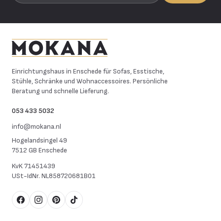
Mokana Meubelen
Einrichtungshaus in Enschede für Sofas, Esstische,
Stühle, Schränke und Wohnaccessoires. Persönliche
Beratung und schnelle Lieferung.
053 433 5032
info@mokana.nl
Hogelandsingel 49
7512 GB Enschede
KvK
71451439
USt-IdNr.
NL858720681B01
Facebook
Instagram
Pinterest
TikTok