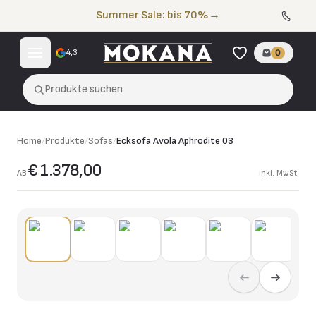
Zum Inhalt springen
Summer Sale: bis 70%
→
4,3
0
Produkte suchen
Home
/
Produkte
/
Sofas
/
Ecksofa Avola Aphrodite 03
€ 1.378,00
AB
inkl. MwSt.