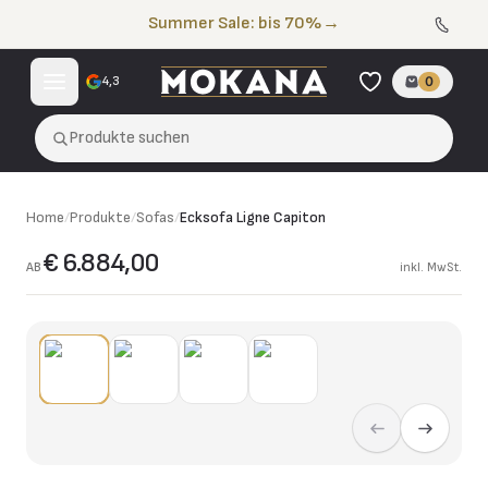
Zum Inhalt springen
Summer Sale: bis 70%
→
4,3
0
Produkte suchen
Home
/
Produkte
/
Sofas
/
Ecksofa Ligne Capiton
€ 6.884,00
AB
inkl. MwSt.