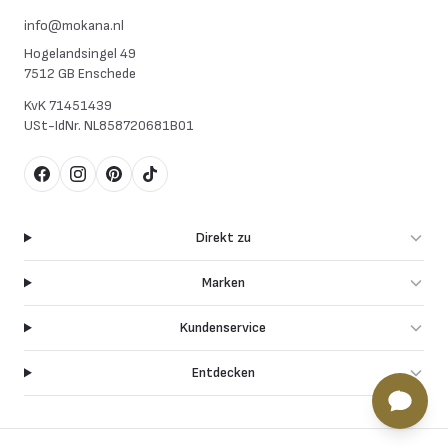
info@mokana.nl
Hogelandsingel 49
7512 GB Enschede
KvK
71451439
USt-IdNr.
NL858720681B01
Facebook
Instagram
Pinterest
TikTok
Direkt zu
Marken
Kundenservice
Entdecken