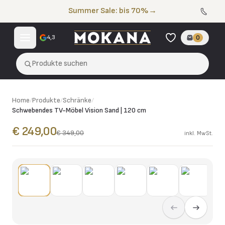
Zum Inhalt springen
Summer Sale: bis 70%
→
4,3
0
Produkte suchen
Home
/
Produkte
/
Schränke
/
Schwebendes TV-Möbel Vision Sand | 120 cm
€ 249,00
€ 349,00
inkl. MwSt.