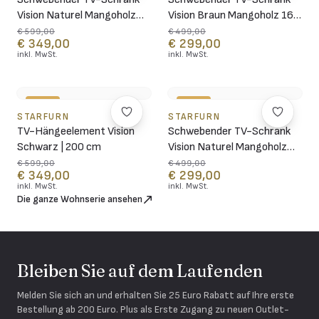
Vision Naturel Mangoholz
Vision Braun Mangoholz 160
200 cm
cm
€ 599,00
€ 499,00
€ 349,00
€ 299,00
inkl. MwSt.
inkl. MwSt.
-42%
-40%
STARFURN
STARFURN
TV-Hängeelement Vision
Schwebender TV-Schrank
Schwarz | 200 cm
Vision Naturel Mangoholz
160 cm
€ 599,00
€ 499,00
€ 349,00
€ 299,00
inkl. MwSt.
inkl. MwSt.
Die ganze Wohnserie ansehen
Bleiben Sie auf dem Laufenden
Melden Sie sich an und erhalten Sie 25 Euro Rabatt auf Ihre erste
Bestellung ab 200 Euro. Plus als Erste Zugang zu neuen Outlet-