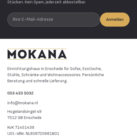
Stücken. Kein Spam, jederzeit abbestellbar.
Ihre E-Mail-Adresse
Anmelden
Mokana Meubelen
Einrichtungshaus in Enschede für Sofas, Esstische,
Stühle, Schränke und Wohnaccessoires. Persönliche
Beratung und schnelle Lieferung.
053 433 5032
info@mokana.nl
Hogelandsingel 49
7512 GB Enschede
KvK
71451439
USt-IdNr.
NL858720681B01