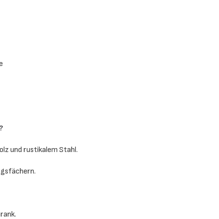
e
?
z und rustikalem Stahl.
gsfächern.
rank.