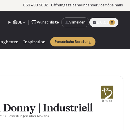
053 433 5032
Öffnungszeiten
Kundenservice
Möbelhaus
DE
Wunschliste
Anmelden
€ 0,00
0
ingbetten
Inspiration
Persönliche Beratung
 Donny | Industriell
 715+ Bewertungen über Mokana