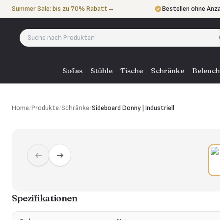
Zum Inhalt springen
Summer Sale: bis zu 70% Rabatt
→
Bestellen ohne Anz
In 3 Raten zahlen
oh
Eigener Lieferservi
Sofas
Stühle
Tische
Schränke
Beleuch
Home
/
Produkte
/
Schränke
/
Sideboard Donny | Industriell
Spezifikationen