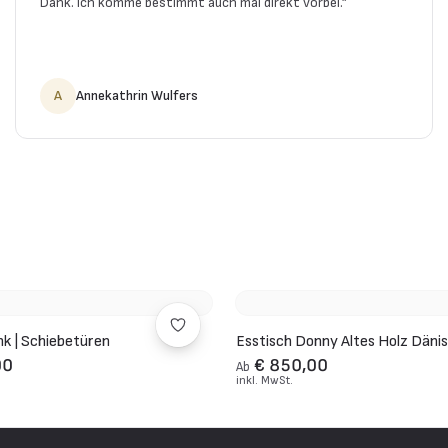
Dank. Ich komme bestimmt auch mal direkt vorbei.
”
A
Annekathrin Wulfers
k | Schiebetüren
Esstisch Donny Altes Holz Däni
00
€ 850,00
Ab
inkl. MwSt.