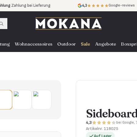
ahlung
Zahlung bei Lieferung
4,3
Google-reviews
ne Zinsen
ce
in ganz NL, BE und DE
tung
Wohnaccessoires
Outdoor
Sale
Angebote
Boxspr
Sideboard
4,3
bei Google,
Artikelnr.
118025
Auf Lager