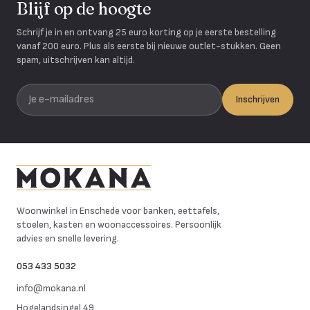
Blijf op de hoogte
Schrijf je in en ontvang 25 euro korting op je eerste bestelling
vanaf 200 euro. Plus als eerste bij nieuwe outlet-stukken. Geen
spam, uitschrijven kan altijd.
Je e-mailadres
Inschrijven
Mokana Meubelen
Woonwinkel in Enschede voor banken, eettafels,
stoelen, kasten en woonaccessoires. Persoonlijk
advies en snelle levering.
053 433 5032
info@mokana.nl
Hogelandsingel 49