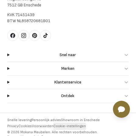
7512 GB Enschede
KVK
71451439
BTW
NL858720681B01
Facebook
Instagram
Pinterest
TikTok
Snel naar
Merken
Klantenservice
Ontdek
Snelle levering
Persoonlijk advies
Showroom in Enschede
Privacy
Cookies
Voorwaarden
Cookie-instellingen
©
2026
Mokana Meubelen.
Alle rechten voorbehouden
.