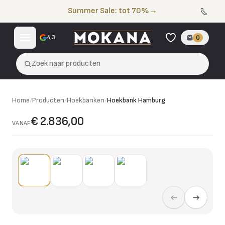
Naar de inhoud
Summer Sale: tot 70%
→
4,3
0
Zoek naar producten
Home
/
Producten
/
Hoekbanken
/
Hoekbank Hamburg
€ 2.836,00
VANAF