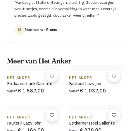
“
Vandaag eettafel ontvangen, prachtig. Goede bezorger,
werkt netjes, neemt alle verpakkingen weer mee. Levertijd
precies zoals gezegd. Koop zeker weer bij jullie!!!
”
M
Montserrat Bruins
Meer van Het Anker
HET ANKER
HET ANKER
Eetkamerbank Caliente
Fauteuil Lazy Joe
€ 1.582,00
€ 1.032,00
Vanaf
Vanaf
HET ANKER
HET ANKER
Fauteuil Lazy John
Eetkamerstoel Caliente
€ 1.164,00
€ 878,00
Vanaf
Vanaf