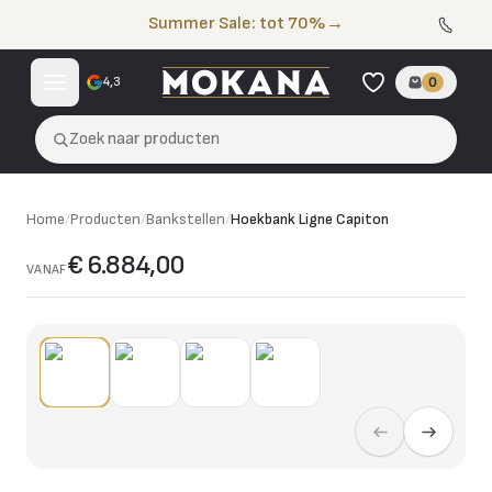
Naar de inhoud
Summer Sale: tot 70%
→
4,3
0
Zoek naar producten
Home
/
Producten
/
Bankstellen
/
Hoekbank Ligne Capiton
€ 6.884,00
VANAF