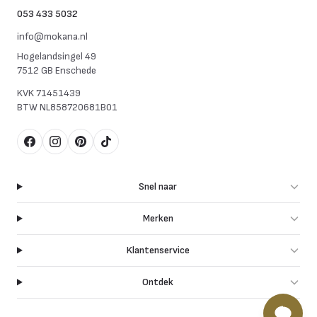
053 433 5032
info@mokana.nl
Hogelandsingel 49
7512 GB Enschede
KVK
71451439
BTW
NL858720681B01
Facebook
Instagram
Pinterest
TikTok
Snel naar
Merken
Klantenservice
Ontdek