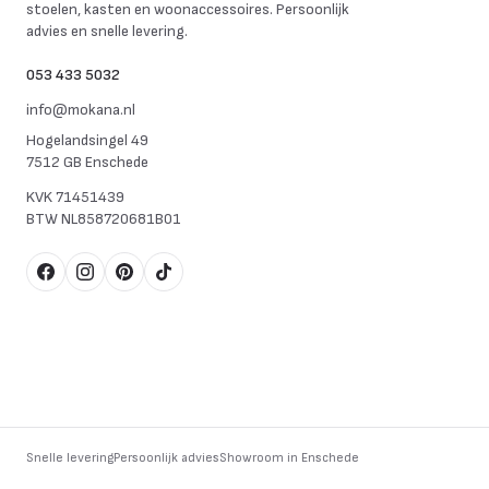
stoelen, kasten en woonaccessoires. Persoonlijk
advies en snelle levering.
053 433 5032
info@mokana.nl
Hogelandsingel 49
7512 GB Enschede
KVK
71451439
BTW
NL858720681B01
Facebook
Instagram
Pinterest
TikTok
Snelle levering
Persoonlijk advies
Showroom in Enschede