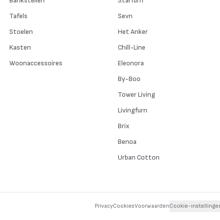
Bankstellen
Starfurn
Tafels
Sevn
Stoelen
Het Anker
Kasten
Chill-Line
Woonaccessoires
Eleonora
By-Boo
Tower Living
Livingfurn
Brix
Benoa
Urban Cotton
Privacy
Cookies
Voorwaarden
Cookie-instellinge