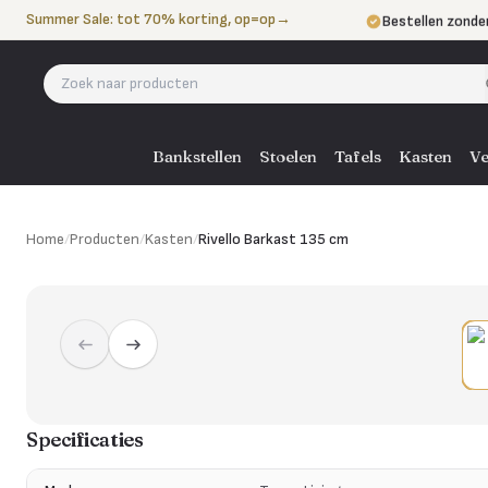
Naar de inhoud
Summer Sale: tot 70% korting, op=op
→
Bestellen zonde
Betalen in 3 ter
Eigen bezorgdie
Bankstellen
Stoelen
Tafels
Kasten
Ve
Home
/
Producten
/
Kasten
/
Rivello Barkast 135 cm
Specificaties