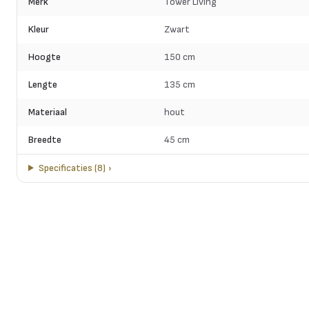
Merk
Tower Living
Kleur
Zwart
Hoogte
150 cm
Lengte
135 cm
Materiaal
hout
Breedte
45 cm
Specificaties
(
8
)
›