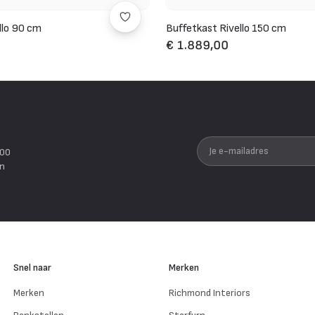
llo 90 cm
Buffetkast Rivello 150 cm
€ 1.889,00
Je e-mailadres
200
en
Snel naar
Merken
Merken
Richmond Interiors