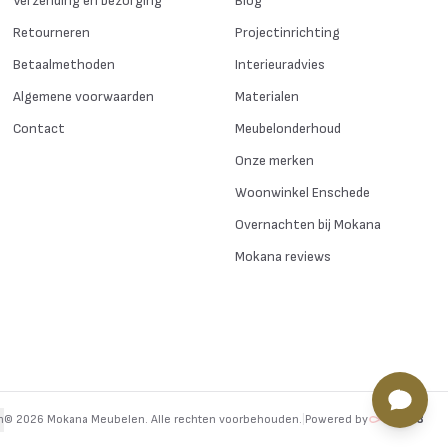
Verzending en bezorging
Blog
Retourneren
Projectinrichting
Betaalmethoden
Interieuradvies
Algemene voorwaarden
Materialen
Contact
Meubelonderhoud
Onze merken
Woonwinkel Enschede
Overnachten bij Mokana
Mokana reviews
n
©
2026
Mokana Meubelen.
Alle rechten voorbehouden
.
|
Powered by
byte8