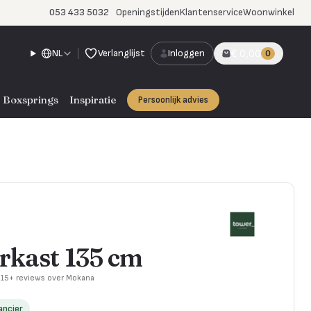
053 433 5032
Openingstijden
Klantenservice
Woonwinkel
NL
Verlanglijst
Inloggen
€ 0,00
0
Boxsprings
Inspiratie
Persoonlijk advies
arkast 135 cm
715+ reviews over Mokana
ancier