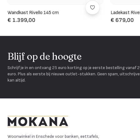
Wandkast Rivello 145 cm
Ladekast Rive
€ 1.399,00
€ 679,00
Blijf op de hoogte
Schrijf je in en ontvang 25 euro korting op je eerste bestelling vanaf 
euro. Plus als eerste bij nieuwe outlet-stukken. Geen spam, uitschrijv
kan altijd.
Mokana Meubelen
Woonwinkel in Enschede voor banken, eettafels,