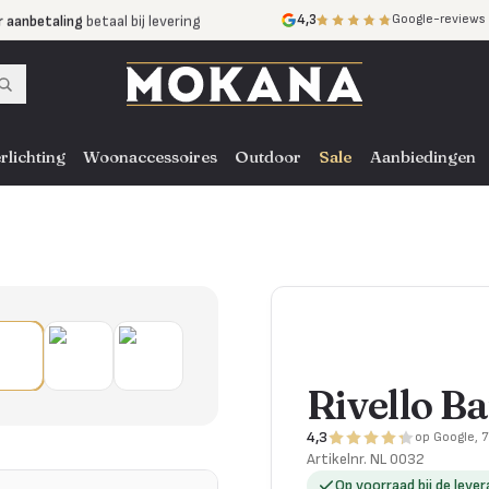
r aanbetaling
betaal bij levering
4,3
Google-reviews
mijnen
zonder rente
nst
door heel NL, BE en DE
rlichting
Woonaccessoires
Outdoor
Sale
Aanbiedingen
Rivello B
4,3
op Google, 
Artikelnr.
NL 0032
Op voorraad bij de lever