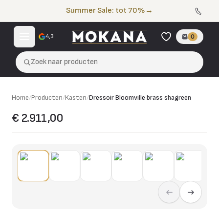
Naar de inhoud
Summer Sale: tot 70%
→
4,3
0
Zoek naar producten
Home
/
Producten
/
Kasten
/
Dressoir Bloomville brass shagreen
€ 2.911,00