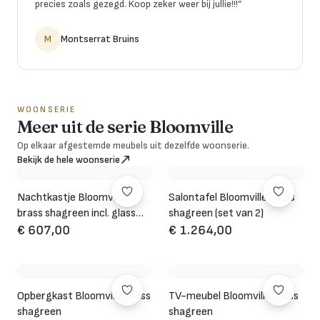
precies zoals gezegd. Koop zeker weer bij jullie!!!
”
M
Montserrat Bruins
WOONSERIE
Meer uit de serie Bloomville
Op elkaar afgestemde meubels uit dezelfde woonserie.
Bekijk de hele woonserie
Nachtkastje Bloomville
Salontafel Bloomville brass
brass shagreen incl. glass
shagreen (set van 2)
top
€ 607,00
€ 1.264,00
Opbergkast Bloomville brass
TV-meubel Bloomville brass
shagreen
shagreen