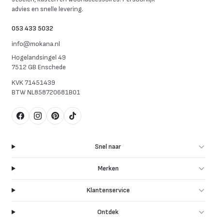
advies en snelle levering.
053 433 5032
info@mokana.nl
Hogelandsingel 49
7512 GB Enschede
KVK
71451439
BTW
NL858720681B01
Facebook
Instagram
Pinterest
TikTok
Snel naar
Merken
Klantenservice
Ontdek