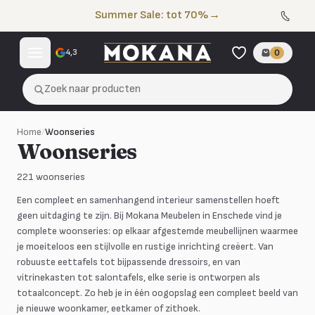
Naar de inhoud
Summer Sale: tot 70%
→
4,3
0
Zoek naar producten
Home
/
Woonseries
Woonseries
221
woonseries
Een compleet en samenhangend interieur samenstellen hoeft
geen uitdaging te zijn. Bij Mokana Meubelen in Enschede vind je
complete woonseries: op elkaar afgestemde meubellijnen waarmee
je moeiteloos een stijlvolle en rustige inrichting creëert. Van
robuuste eettafels tot bijpassende dressoirs, en van
vitrinekasten tot salontafels, elke serie is ontworpen als
totaalconcept. Zo heb je in één oogopslag een compleet beeld van
Alviano
Amalfi
Amanda
Aramis
je nieuwe woonkamer, eetkamer of zithoek.