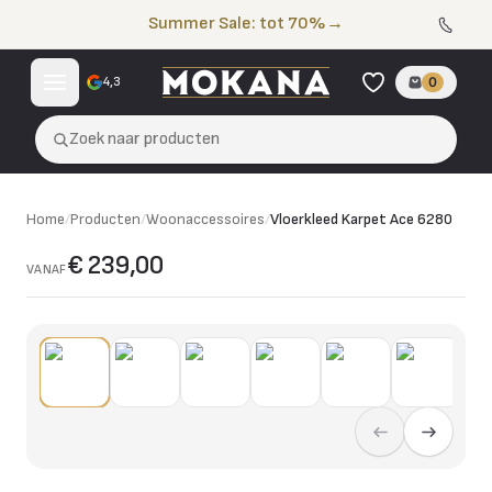
Naar de inhoud
Summer Sale: tot 70%
→
4,3
0
Zoek naar producten
Home
/
Producten
/
Woonaccessoires
/
Vloerkleed Karpet Ace 6280
€ 239,00
VANAF