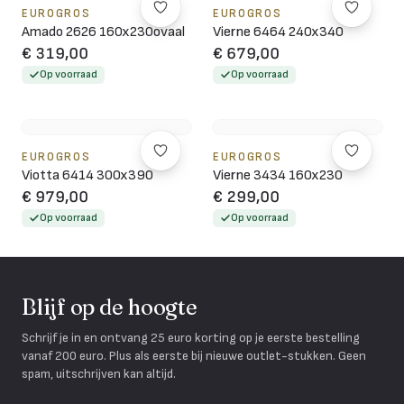
EUROGROS
EUROGROS
Amado 2626 160x230ovaal
Vierne 6464 240x340
€ 319,00
€ 679,00
Op voorraad
Op voorraad
EUROGROS
EUROGROS
Viotta 6414 300x390
Vierne 3434 160x230
€ 979,00
€ 299,00
Op voorraad
Op voorraad
Blijf op de hoogte
Schrijf je in en ontvang 25 euro korting op je eerste bestelling
vanaf 200 euro. Plus als eerste bij nieuwe outlet-stukken. Geen
spam, uitschrijven kan altijd.