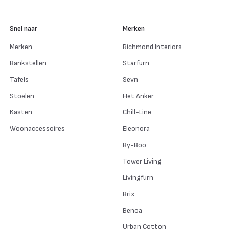
Snel naar
Merken
Merken
Richmond Interiors
Bankstellen
Starfurn
Tafels
Sevn
Stoelen
Het Anker
Kasten
Chill-Line
Woonaccessoires
Eleonora
By-Boo
Tower Living
Livingfurn
Brix
Benoa
Urban Cotton