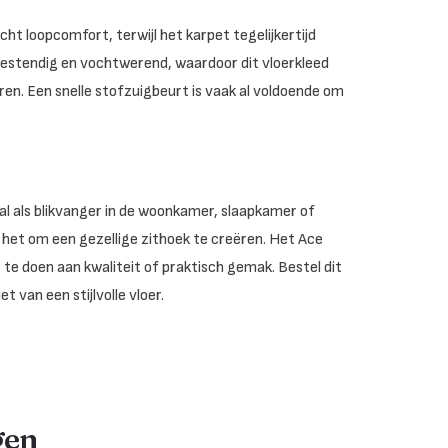
t loopcomfort, terwijl het karpet tegelijkertijd
kbestendig en vochtwerend, waardoor dit vloerkleed
ren. Een snelle stofzuigbeurt is vaak al voldoende om
aal als blikvanger in de woonkamer, slaapkamer of
 het om een gezellige zithoek te creëren. Het Ace
te doen aan kwaliteit of praktisch gemak. Bestel dit
t van een stijlvolle vloer.
gen