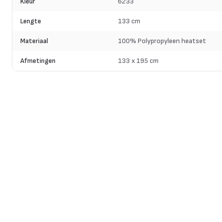
Kleur
6233
Lengte
133 cm
Materiaal
100% Polypropyleen heatset
Afmetingen
133 x 195 cm