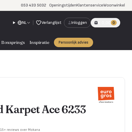
053 433 5032
Openingstijden
Klantenservice
Woonwinkel
NL
Verlanglijst
Inloggen
€ 0,00
0
Boxsprings
Inspiratie
Persoonlijk advies
d Karpet Ace 6233
715+ reviews over Mokana