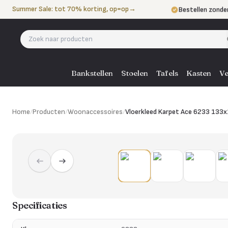
Naar de inhoud
Summer Sale: tot 70% korting, op=op
→
Bestellen zonde
Betalen in 3 ter
Eigen bezorgdie
Bankstellen
Stoelen
Tafels
Kasten
Ve
Home
/
Producten
/
Woonaccessoires
/
Vloerkleed Karpet Ace 6233 133
Specificaties