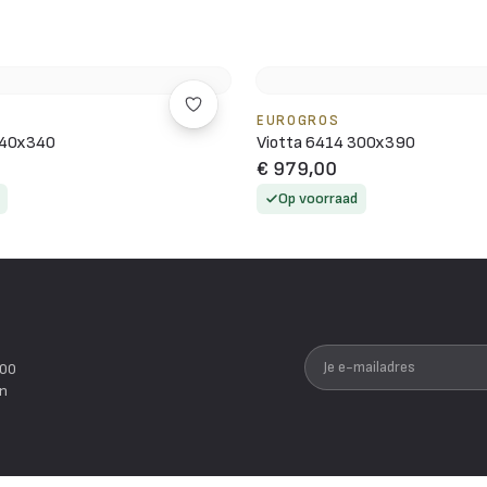
EUROGROS
240x340
Viotta 6414 300x390
€ 979,00
Op voorraad
Je e-mailadres
200
en