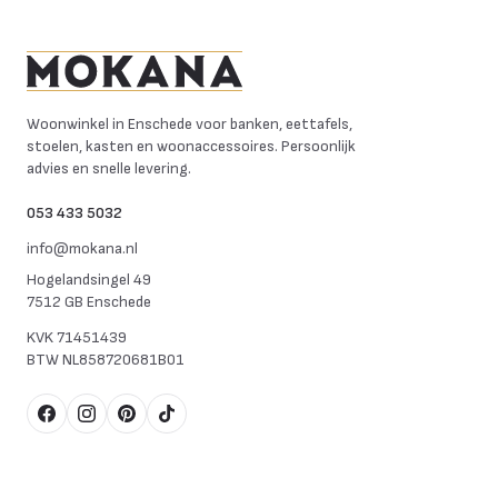
Mokana Meubelen
Woonwinkel in Enschede voor banken, eettafels,
stoelen, kasten en woonaccessoires. Persoonlijk
advies en snelle levering.
053 433 5032
info@mokana.nl
Hogelandsingel 49
7512 GB Enschede
KVK
71451439
BTW
NL858720681B01
Facebook
Instagram
Pinterest
TikTok