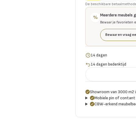
De beschikbare betaalmethoden 
Meerdere meubels 
%
Bewaar je favorieten 
Bewaar en vraag ee
14 dagen
14 dagen bedenktijd
Showroom van 3000 m2 i
Mobiele pin of contant 
CBW-erkend meubelbed