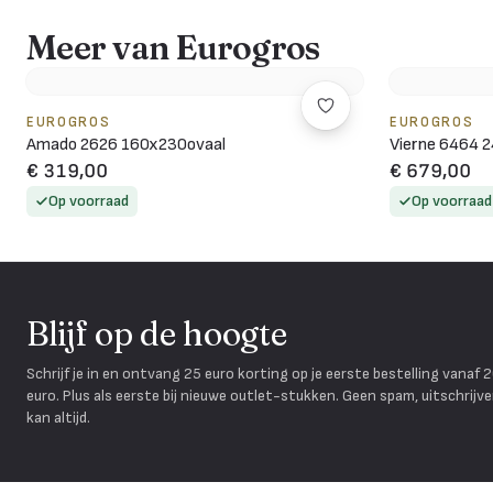
Meer van Eurogros
EUROGROS
EUROGROS
Amado 2626 160x230ovaal
Vierne 6464 
€ 319,00
€ 679,00
Op voorraad
Op voorraad
Blijf op de hoogte
Schrijf je in en ontvang 25 euro korting op je eerste bestelling vanaf 
euro. Plus als eerste bij nieuwe outlet-stukken. Geen spam, uitschrijv
kan altijd.