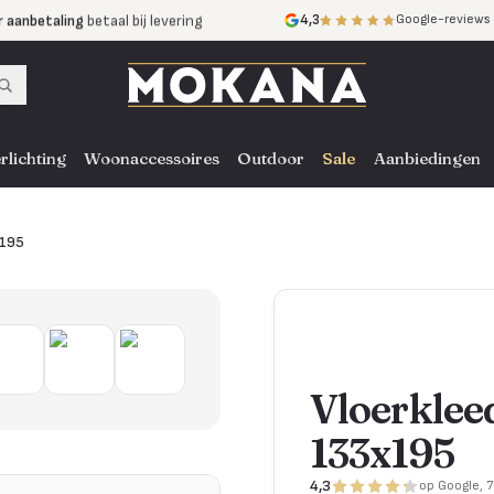
r aanbetaling
betaal bij levering
4,3
Google-reviews
mijnen
zonder rente
nst
door heel NL, BE en DE
rlichting
Woonaccessoires
Outdoor
Sale
Aanbiedingen
x195
Vloerklee
133x195
4,3
op Google, 