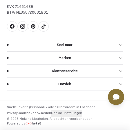
KVK
71451439
BTW
NL858720681B01
Facebook
Instagram
Pinterest
TikTok
Snel naar
Merken
Klantenservice
Ontdek
Snelle levering
Persoonlijk advies
Showroom in Enschede
Privacy
Cookies
Voorwaarden
Cookie-instellingen
©
2026
Mokana Meubelen.
Alle rechten voorbehouden
.
Powered by
byte8