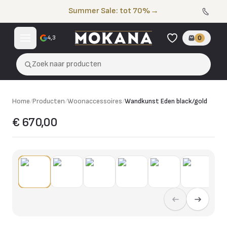
Naar de inhoud
Summer Sale: tot 70%
→
4,3
0
Zoek naar producten
Home
/
Producten
/
Woonaccessoires
/
Wandkunst Eden black/gold
€ 670,00