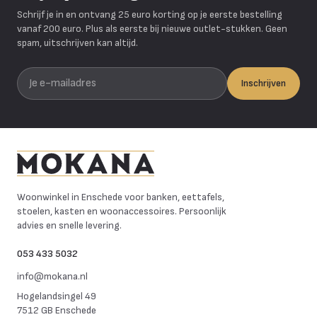
Schrijf je in en ontvang 25 euro korting op je eerste bestelling
vanaf 200 euro. Plus als eerste bij nieuwe outlet-stukken. Geen
spam, uitschrijven kan altijd.
Je e-mailadres
Inschrijven
Mokana Meubelen
Woonwinkel in Enschede voor banken, eettafels,
stoelen, kasten en woonaccessoires. Persoonlijk
advies en snelle levering.
053 433 5032
info@mokana.nl
Hogelandsingel 49
7512 GB Enschede