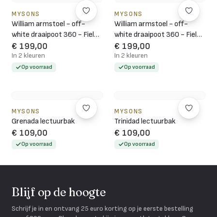
MYSONS
MYSONS
William armstoel - off-
William armstoel - off-
white draaipoot 360 - Field
white draaipoot 360 - Field
- Hazel 170
- Green 356
€ 199,00
€ 199,00
In 2 kleuren
In 2 kleuren
Op voorraad
Op voorraad
MYSONS
MYSONS
Grenada lectuurbak
Trinidad lectuurbak
€ 109,00
€ 109,00
Op voorraad
Op voorraad
Blijf op de hoogte
Schrijf je in en ontvang 25 euro korting op je eerste bestelling