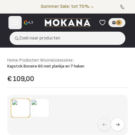
Naar de inhoud
Summer Sale: tot 70%
→
4,3
0
Zoek naar producten
Home
/
Producten
/
Woonaccessoires
/
Kapstok Bonaire 60 met plankje en 7 haken
€ 109,00