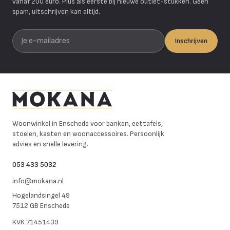
vanaf 200 euro. Plus als eerste bij nieuwe outlet-stukken. Geen
spam, uitschrijven kan altijd.
Je e-mailadres
Inschrijven
Mokana Meubelen
Woonwinkel in Enschede voor banken, eettafels,
stoelen, kasten en woonaccessoires. Persoonlijk
advies en snelle levering.
053 433 5032
info@mokana.nl
Hogelandsingel 49
7512 GB Enschede
KVK
71451439