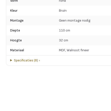
Vorm
rond
Kleur
Bruin
Montage
Geen montage nodig
Diepte
110 cm
Hoogte
32 cm
Materiaal
MDF, Walnoot fineer
Specificaties
(
8
)
›