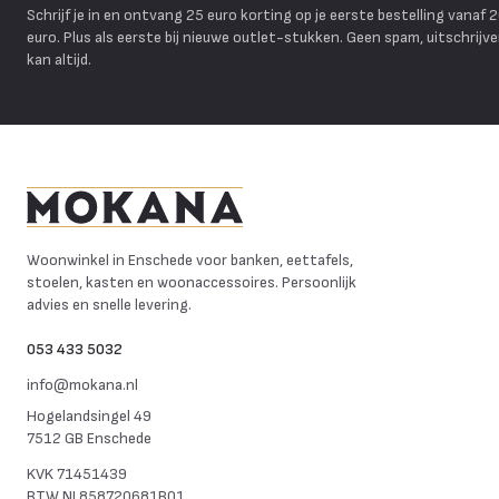
Schrijf je in en ontvang 25 euro korting op je eerste bestelling vanaf 
euro. Plus als eerste bij nieuwe outlet-stukken. Geen spam, uitschrijv
kan altijd.
Mokana Meubelen
Woonwinkel in Enschede voor banken, eettafels,
stoelen, kasten en woonaccessoires. Persoonlijk
advies en snelle levering.
053 433 5032
info@mokana.nl
Hogelandsingel 49
7512 GB Enschede
KVK
71451439
BTW
NL858720681B01