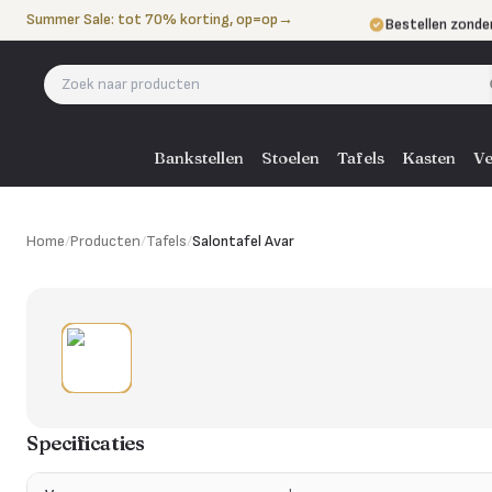
Naar de inhoud
Summer Sale: tot 70% korting, op=op
→
Bestellen zonde
Betalen in 3 ter
Eigen bezorgdie
Bankstellen
Stoelen
Tafels
Kasten
Ve
Home
/
Producten
/
Tafels
/
Salontafel Avar
Specificaties