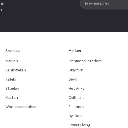
Je e-mailadres
200
en
Snel naar
Merken
Merken
Richmond Interiors
Bankstellen
Starfurn
Tafels
Sevn
Stoelen
Het Anker
Kasten
Chill-Line
Woonaccessoires
Eleonora
By-Boo
Tower Living