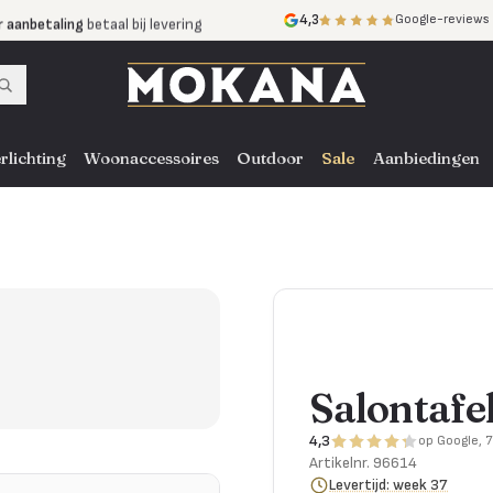
r aanbetaling
betaal bij levering
4,3
Google-reviews
mijnen
zonder rente
nst
door heel NL, BE en DE
rlichting
Woonaccessoires
Outdoor
Sale
Aanbiedingen
Salontafe
4,3
op Google, 
Artikelnr.
96614
Levertijd: week 37