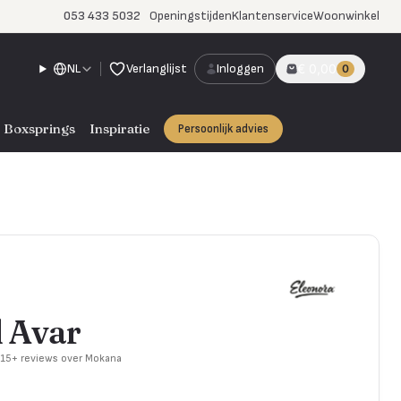
053 433 5032
Openingstijden
Klantenservice
Woonwinkel
NL
Verlanglijst
Inloggen
€ 0,00
0
Boxsprings
Inspiratie
Persoonlijk advies
l Avar
715+ reviews over Mokana