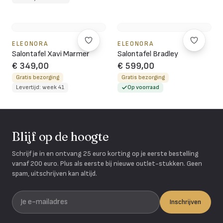
ELEONORA
ELEONORA
Salontafel Xavi Marmer
Salontafel Bradley
€ 349,00
€ 599,00
Gratis bezorging
Gratis bezorging
Levertijd: week 41
Op voorraad
Blijf op de hoogte
Schrijf je in en ontvang 25 euro korting op je eerste bestelling
vanaf 200 euro. Plus als eerste bij nieuwe outlet-stukken. Geen
spam, uitschrijven kan altijd.
Je e-mailadres
Inschrijven