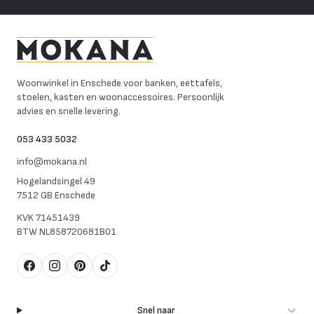
Mokana Meubelen
Woonwinkel in Enschede voor banken, eettafels,
stoelen, kasten en woonaccessoires. Persoonlijk
advies en snelle levering.
053 433 5032
info@mokana.nl
Hogelandsingel 49
7512 GB Enschede
KVK
71451439
BTW
NL858720681B01
Facebook
Instagram
Pinterest
TikTok
Snel naar