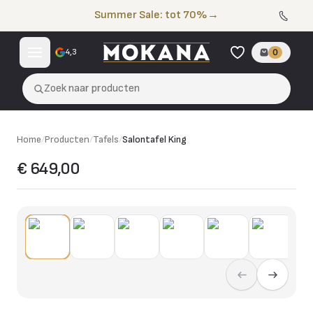
Naar de inhoud
Summer Sale: tot 70%
→
4,3
0
Zoek naar producten
Home
/
Producten
/
Tafels
/
Salontafel King
€ 649,00