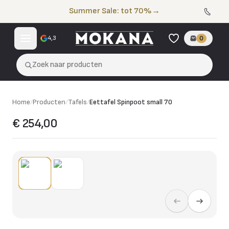
Naar de inhoud
Summer Sale: tot 70%
→
4,3
0
Zoek naar producten
Home
/
Producten
/
Tafels
/
Eettafel Spinpoot small 70
€ 254,00