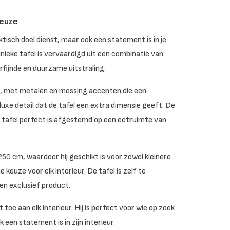
keuze
ktisch doel dienst, maar ook een statement is in je
nieke tafel is vervaardigd uit een combinatie van
fijnde en duurzame uitstraling.
ut, met metalen en messing accenten die een
luxe detail dat de tafel een extra dimensie geeft. De
 tafel perfect is afgestemd op een eetruimte van
50 cm, waardoor hij geschikt is voor zowel kleinere
keuze voor elk interieur. De tafel is zelf te
en exclusief product.
toe aan elk interieur. Hij is perfect voor wie op zoek
k een statement is in zijn interieur.