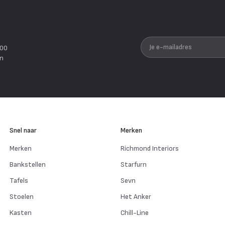
Je e-mailadres
200
en
Snel naar
Merken
Merken
Richmond Interiors
Bankstellen
Starfurn
Tafels
Sevn
Stoelen
Het Anker
Kasten
Chill-Line