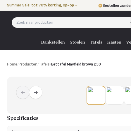
Naar de inhoud
Summer Sale: tot 70% korting, op=op
→
Bestellen zonde
Betalen in 3 ter
Eigen bezorgdie
Bankstellen
Stoelen
Tafels
Kasten
Ve
Home
/
Producten
/
Tafels
/
Eettafel Mayfield brown 250
Specificaties