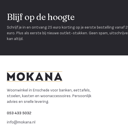
Blijf op de hoogte
Schrijf je in en ontvang 25 euro korting op je eerste bestelling vanaf 
euro. Plus als eerste bij nieuwe outlet-stukken. Geen spam, uitschrijv
kan altijd.
Mokana Meubelen
Woonwinkel in Enschede voor banken, eettafels,
stoelen, kasten en woonaccessoires. Persoonlijk
advies en snelle levering.
053 433 5032
info@mokana.nl