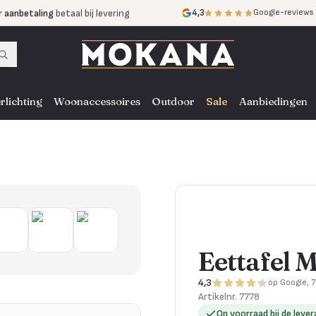
r aanbetaling
betaal bij levering
4,3
Google-reviews
mijnen
zonder rente
nst
door heel NL, BE en DE
rlichting
Woonaccessoires
Outdoor
Sale
Aanbiedingen
Eettafel 
4,3
op Google, 
Artikelnr.
7778
Op voorraad bij de lever