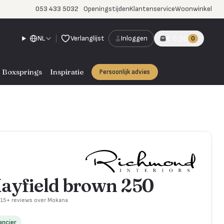
053 433 5032
Openingstijden
Klantenservice
Woonwinkel
NL
Verlanglijst
Inloggen
€ 0,00
0
Boxsprings
Inspiratie
Persoonlijk advies
Mayfield brown 250
715+ reviews over Mokana
ancier