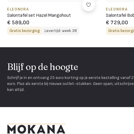
ELEONORA
ELEONORA
Salontafel set Hazel Mangohout
Salontafel Bo
€ 589,00
€ 729,00
Gratis bezorging
Levertijd: week 38
Gratis bezorg
Blijf op de hoogte
Schrijf je in en ontvang 25 euro korting op je eerste bestelling vanaf 
euro. Plus als eerste bij nieuwe outlet-stukken. Geen spam, uitschrijv
kan altijd.