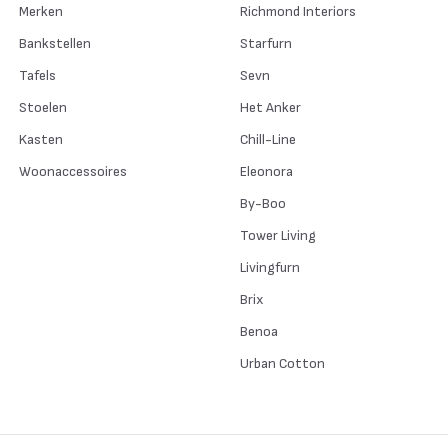
Merken
Richmond Interiors
Bankstellen
Starfurn
Tafels
Sevn
Stoelen
Het Anker
Kasten
Chill-Line
Woonaccessoires
Eleonora
By-Boo
Tower Living
Livingfurn
Brix
Benoa
Urban Cotton