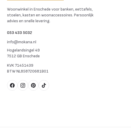
Mokana Meubelen
Woonwinkel in Enschede voor banken, eettafels,
stoelen, kasten en woonaccessoires. Persoonlijk
advies en snelle levering.
053 433 5032
info@mokana.nl
Hogelandsingel 49
7512 GB Enschede
KVK
71451439
BTW
NL858720681B01
Facebook
Instagram
Pinterest
TikTok