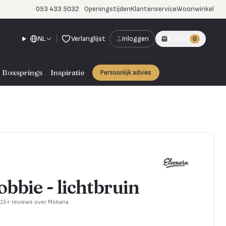
053 433 5032
Openingstijden
Klantenservice
Woonwinkel
NL
Verlanglijst
Inloggen
€ 0,00
0
Boxsprings
Inspiratie
Persoonlijk advies
obbie - lichtbruin
715+ reviews over Mokana