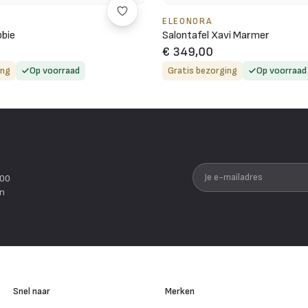
ELEONORA
bbie
Salontafel Xavi Marmer
€ 349,00
ing
Op voorraad
Gratis bezorging
Op voorraad
Je e-mailadres
200
en
Snel naar
Merken