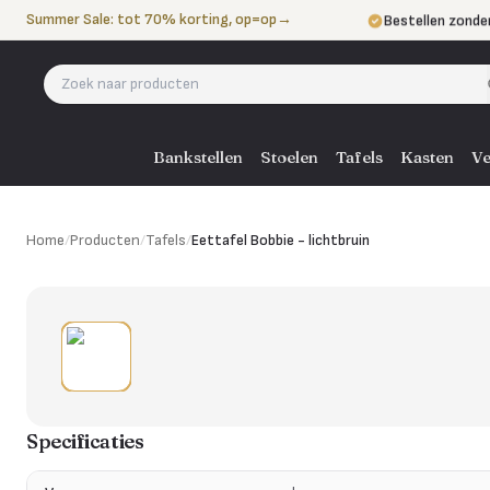
Naar de inhoud
Summer Sale: tot 70% korting, op=op
→
Bestellen zonde
Betalen in 3 ter
Eigen bezorgdie
Bankstellen
Stoelen
Tafels
Kasten
Ve
Home
/
Producten
/
Tafels
/
Eettafel Bobbie - lichtbruin
Specificaties