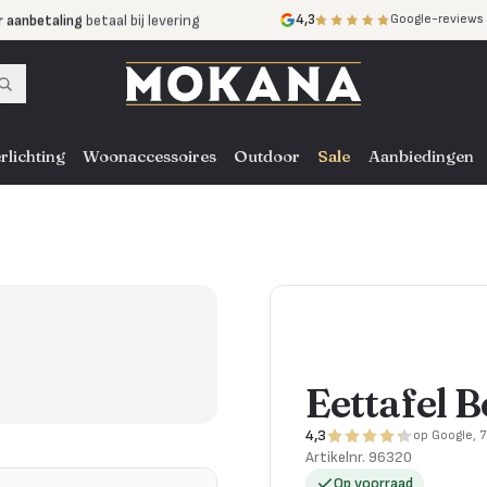
r aanbetaling
betaal bij levering
4,3
Google-reviews
mijnen
zonder rente
nst
door heel NL, BE en DE
rlichting
Woonaccessoires
Outdoor
Sale
Aanbiedingen
Eettafel B
4,3
op Google, 
Artikelnr.
96320
Op voorraad