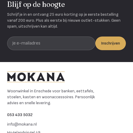
Blijf op de hoogte
Schrijf je in en ontvang 25 euro korting op je eerste bestelling
vanaf 200 euro. Plus als eerste bij nieuwe outlet-stukken. Geen
spam, uitschrijven kan altijd.
Je e-mailadres
Inschrijven
Mokana Meubelen
Woonwinkel in Enschede voor banken, eettafels,
stoelen, kasten en woonaccessoires. Persoonlijk
advies en snelle levering.
053 433 5032
info@mokana.nl
Hogelandsingel 49