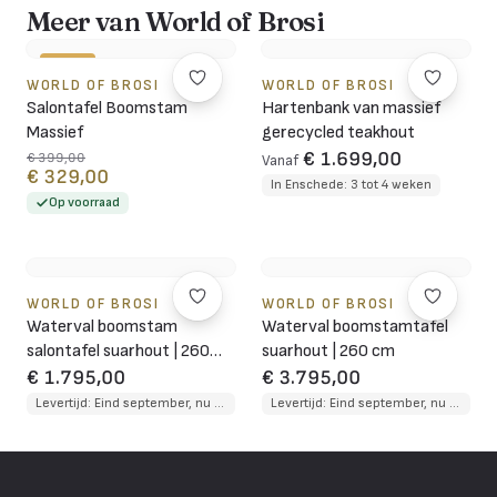
Meer van World of Brosi
-18%
WORLD OF BROSI
WORLD OF BROSI
Salontafel Boomstam
Hartenbank van massief
Massief
gerecycled teakhout
€ 1.699,00
€ 399,00
Vanaf
€ 329,00
In Enschede: 3 tot 4 weken
Op voorraad
WORLD OF BROSI
WORLD OF BROSI
Waterval boomstam
Waterval boomstamtafel
salontafel suarhout | 260
suarhout | 260 cm
cm
€ 1.795,00
€ 3.795,00
Levertijd: Eind september, nu te reserveren
Levertijd: Eind september, nu te reserveren