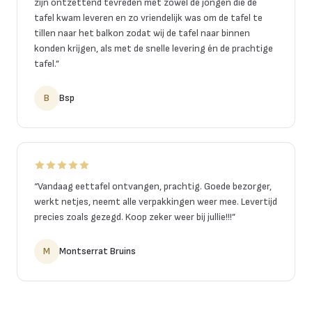
zijn ontzettend tevreden met zowel de jongen die de
tafel kwam leveren en zo vriendelijk was om de tafel te
tillen naar het balkon zodat wij de tafel naar binnen
konden krijgen, als met de snelle levering én de prachtige
tafel.
”
B
Bsp
“
Vandaag eettafel ontvangen, prachtig. Goede bezorger,
werkt netjes, neemt alle verpakkingen weer mee. Levertijd
precies zoals gezegd. Koop zeker weer bij jullie!!!
”
M
Montserrat Bruins