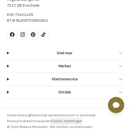
7512 GB Enschede
KVK
71451439
BTW
NL858720681B01
Facebook
Instagram
Pinterest
TikTok
Snel naar
Merken
Klantenservice
Ontdek
Snelle levering
Persoonlijk advies
Showroom in Enschede
Privacy
Cookies
Voorwaarden
Cookie-instellingen
©
2026
Mokana Meubelen.
Alle rechten voorbehouden
.