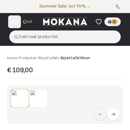
Naar de inhoud
Summer Sale: tot 70%
→
4,3
0
Zoek naar producten
Home
/
Producten
/
Bijzettafels
/
Bijzettafel Moon
€ 109,00