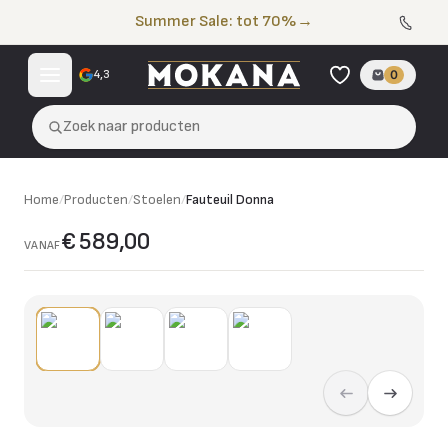
Naar de inhoud
Summer Sale: tot 70%
→
4,3
0
Zoek naar producten
Home
/
Producten
/
Stoelen
/
Fauteuil Donna
€ 589,00
VANAF