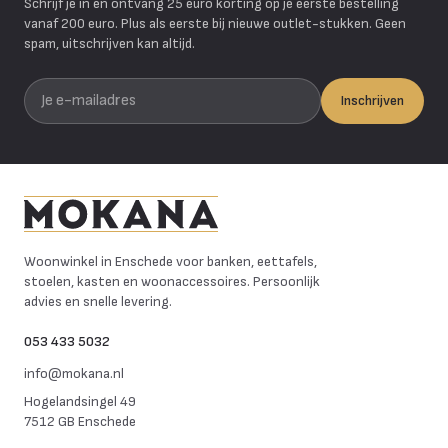
Schrijf je in en ontvang 25 euro korting op je eerste bestelling
vanaf 200 euro. Plus als eerste bij nieuwe outlet-stukken. Geen
spam, uitschrijven kan altijd.
Je e-mailadres
Inschrijven
Mokana Meubelen
Woonwinkel in Enschede voor banken, eettafels,
stoelen, kasten en woonaccessoires. Persoonlijk
advies en snelle levering.
053 433 5032
info@mokana.nl
Hogelandsingel 49
7512 GB Enschede