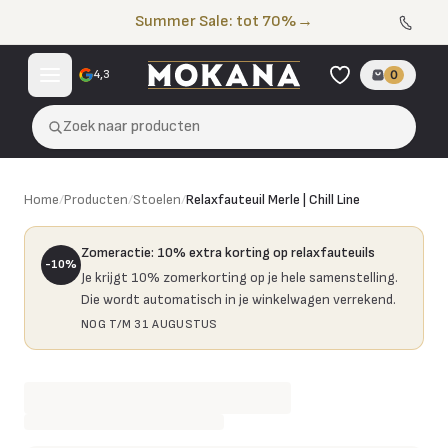
Naar de inhoud
Summer Sale: tot 70%
→
4,3
0
Zoek naar producten
Relaxfauteuil Merle | Chill Line
Home
/
Producten
/
Stoelen
/
Relaxfauteuil Merle | Chill Line
Zomeractie
:
10% extra korting op relaxfauteuils
-10%
Je krijgt 10% zomerkorting op je hele samenstelling.
Die wordt automatisch in je winkelwagen verrekend.
NOG T/M 31 AUGUSTUS