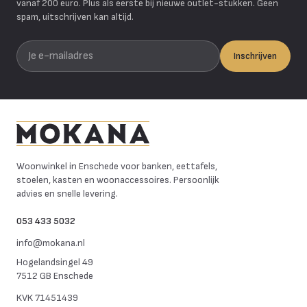
vanaf 200 euro. Plus als eerste bij nieuwe outlet-stukken. Geen
spam, uitschrijven kan altijd.
Je e-mailadres
Inschrijven
Mokana Meubelen
Woonwinkel in Enschede voor banken, eettafels,
stoelen, kasten en woonaccessoires. Persoonlijk
advies en snelle levering.
053 433 5032
info@mokana.nl
Hogelandsingel 49
7512 GB Enschede
KVK
71451439