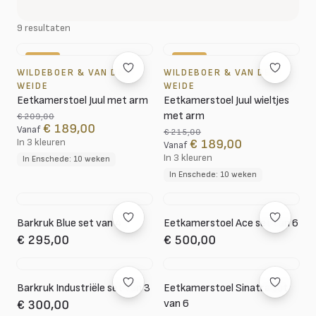
9 resultaten
-10%
-12%
WILDEBOER & VAN DER
WILDEBOER & VAN DER
WEIDE
WEIDE
Eetkamerstoel Juul met arm
Eetkamerstoel Juul wieltjes
met arm
€ 209,00
€ 189,00
Vanaf
€ 215,00
In 3 kleuren
€ 189,00
Vanaf
In 3 kleuren
In Enschede: 10 weken
In Enschede: 10 weken
Barkruk Blue set van 4
Eetkamerstoel Ace set van 6
€ 295,00
€ 500,00
Barkruk Industriële set van 3
Eetkamerstoel Sinatra set
van 6
€ 300,00