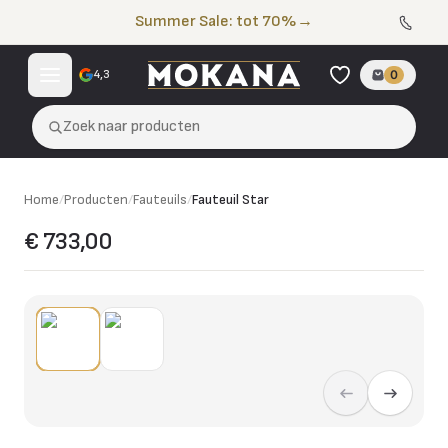
Naar de inhoud
Summer Sale: tot 70%
→
4,3
0
Zoek naar producten
Home
/
Producten
/
Fauteuils
/
Fauteuil Star
€ 733,00